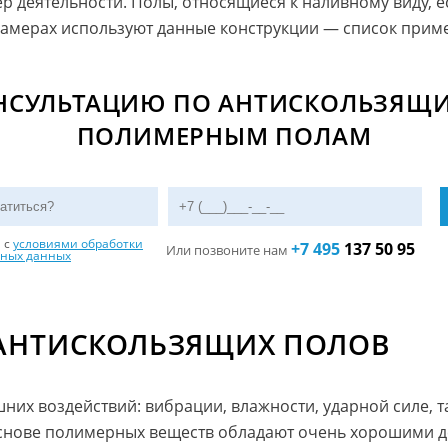
р деятельности. Полы, относящиеся к наливному виду, ес
камерах используют данные конструкции — список прим
ОНСУЛЬТАЦИЮ ПО АНТИСКОЛЬЗЯЩ
ПОЛИМЕРНЫМ ПОЛАМ
н с
условиями обработки
+7 495
137 50 95
Или позвоните нам
ьных данных
АНТИСКОЛЬЗЯЩИХ ПОЛОВ
них воздействий: вибрации, влажности, ударной силе, 
основе полимерных веществ обладают очень хорошими д