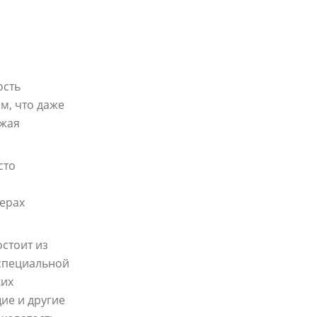
ость
м, что даже
ижая
сто
ерах
стоит из
 специальной
ких
ие и другие