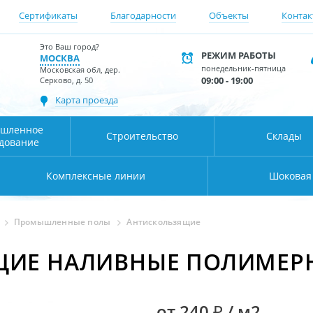
Сертификаты
Благодарности
Объекты
Контак
Это Ваш город?
РЕЖИМ РАБОТЫ
МОСКВА
понедельник-пятница
Московская обл, дер.
09:00 - 19:00
Серково, д. 50
Карта проезда
шленное
Строительство
Склады
дование
Комплексные линии
Шоковая
Промышленные полы
Антискользящие
ЩИЕ НАЛИВНЫЕ ПОЛИМЕР
от 240 ₽ / м2