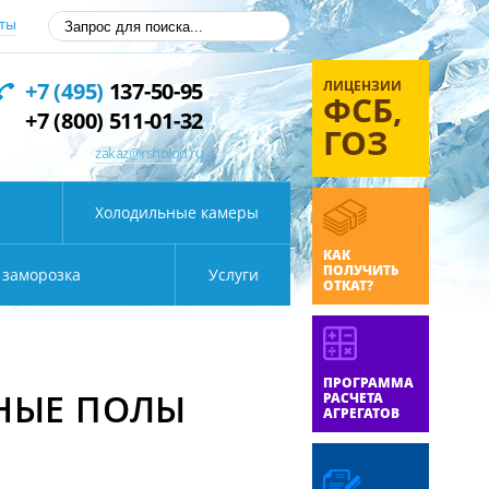
ты
ЛИЦЕНЗИИ
+7 (495)
137-50-95
ФСБ,
+7 (800) 511-01-32
ГОЗ
zakaz@rsholod.ru
Холодильные камеры
КАК
ПОЛУЧИТЬ
 заморозка
Услуги
ОТКАТ?
ПРОГРАММА
НЫЕ ПОЛЫ
РАСЧЕТА
АГРЕГАТОВ