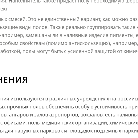
ия. Наполнитель также придаёт полу необходимую шеро
ект.
х смесей. Это не единственный вариант, как можно раз
ьзящие виды полов. Также реально группировать такие 
например, замешаны ли в наливные изделия пигменты, е
о особым свойствам (помимо антискользящих), например
аботкой, полы могут быть с усиленной защитой от хими
НЕНИЯ
я используются в различных учреждениях на российско
х прочных полов обеспечить особую устойчивость при
в, ангаров и залов аэропортов, вокзалов, есть наливны
 с офисами, полы медицинских организаций, химически
ы для наружных парковок и площадок подземных паркин