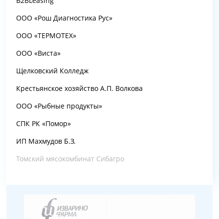
B2BLeasing
ООО «Рош Диагностика Рус»
ООО «ТЕРМОТЕХ»
ООО «Виста»
Щелковский Колледж
Крестьянское хозяйство А.П. Волкова
ООО «Рыбные продукты»
СПК РК «Помор»
ИП Махмудов Б.З.
Томский мясокомбинат Сибагро