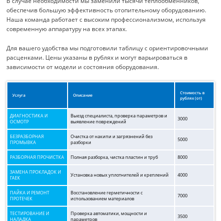
В случае необходимости мы заменили тысячи теплообменников,
обеспечив большую эффективность отопительному оборудованию.
Наша команда работает с высоким профессионализмом, используя
современную аппаратуру на всех этапах.
Для вашего удобства мы подготовили таблицу с ориентировочными
расценками. Цены указаны в рублях и могут варьироваться в
зависимости от модели и состояния оборудования.
Стоимость в
Услуга
Описание
рублях (от)
ДИАГНОСТИКА И
Выезд специалиста, проверка параметров и
3000
ОСМОТР
выявление повреждений
БЕЗРАЗБОРНАЯ
Очистка от накипи и загрязнений без
5000
ПРОМЫВКА
разборки
РАЗБОРНАЯ ПРОЧИСТКА
Полная разборка, чистка пластин и труб
8000
ЗАМЕНА ПРОКЛАДОК И
Установка новых уплотнителей и креплений
4000
ГАЕК
ПАЙКА И РЕМОНТ
Восстановление герметичности с
7000
ПРОТЕЧЕК
использованием материалов
ТЕСТИРОВАНИЕ И
Проверка автоматики, мощности и
3500
НАЛАДКА
параметров