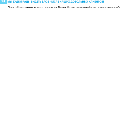
МЫ БУДЕМ РАДЫ ВИДЕТЬ ВАС В ЧИСЛЕ НАШИХ ДОВОЛЬНЫХ КЛИЕНТОВ!
При обращении в компанию за Вами будет закреплён исполнительный
менеджер, который будет на связи 365 дней в году по вопросам
отгрузки, поставки, сервиса, расчёта холодильных систем и других.
ВИДЕОГАЛЕРЕЯ
МЫ В INSTAGRAM
Смотрите примеры наших работ и подписывайтесь на обновления!