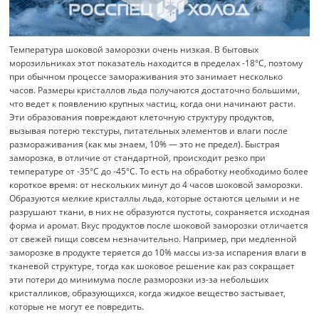
Температура шоковой заморозки очень низкая. В бытовых
морозильниках этот показатель находится в пределах -18°C, поэтому
при обычном процессе замораживания это занимает несколько
часов. Размеры кристаллов льда получаются достаточно большими,
что ведет к появлению крупных частиц, когда они начинают расти.
Эти образования повреждают клеточную структуру продуктов,
вызывая потерю текстуры, питательных элементов и влаги после
размораживания (как мы знаем, 10% — это не предел). Быстрая
заморозка, в отличие от стандартной, происходит резко при
температуре от -35°C до -45°C. То есть на обработку необходимо более
короткое время: от нескольких минут до 4 часов шоковой заморозки.
Образуются мелкие кристаллы льда, которые остаются целыми и не
разрушают ткани, в них не образуются пустоты, сохраняется исходная
форма и аромат. Вкус продуктов после шоковой заморозки отличается
от свежей пищи совсем незначительно. Например, при медленной
заморозке в продукте теряется до 10% массы из-за испарения влаги в
тканевой структуре, тогда как шоковое решение как раз сокращает
эти потери до минимума после разморозки из-за небольших
кристалликов, образующихся, когда жидкое вещество застывает,
которые не могут ее повредить.