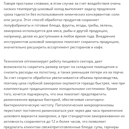
Говоря простыми словами, в этом случае за счет воздействия очень
низких температур шоковый холод выполняет задачу продления
срока годности без использования химических консервантов: соли
или уксуса. Этот способ обработки продуктов сохраняет
полуфабрикаты и готовые блюда, фрукты, ягоды, грибы, зелень,
заморозка используется для мяса, рыбы и другой продукции,
например, делая их доступными в любое время года. Внедрение
инструментов шоковой заморозки помогает сохранить продукцию,
значительно расширить ассортимент ресторанов и кафе.
Технология оптимизирует работу пищевого сектора, дает
возможность сократить размер затрат на складские помещения и
снизить расходы на логистику, а также уменьшая потери из-за порчи.
За счет скорости обработки увеличиваются объемы производства,
поэтому цеха глубокой заморозки окупаются гораздо быстрее, чем при
комплектации традиционными холодильными системами. Кроме
того, хочется подчеркнуть, что она помогает предотвратить
размножение вредных бактерий, обеспечивая санитарно-
бактериологическую чистоту. Патологические микроорганизмы
перестают постоянно размножаться уже через два часа применения
шокового варианта заморозки, а при стандартном замораживании их
активность сохраняется до 12 и более часов, что позволяет
предлагать клиентам свежеприготовленные блюда: супы, гарниры