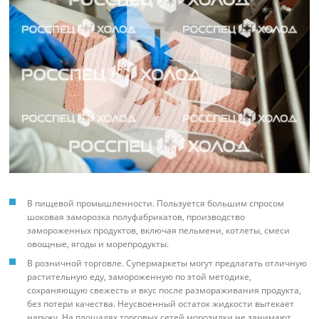
В пищевой промышленности. Пользуется большим спросом
шоковая заморозка полуфабрикатов, производство
замороженных продуктов, включая пельмени, котлеты, смеси
овощные, ягоды и морепродукты.
В розничной торговле. Супермаркеты могут предлагать отличную
растительную еду, замороженную по этой методике,
сохраняющую свежесть и вкус после размораживания продукта,
без потери качества. Неусвоенный остаток жидкости вытекает
наружу. На площадях торговых сетей морозилки не занимают