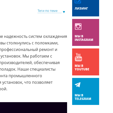
ЛИЗИНГ
Теги по теме
е надежность систем охлаждения
МЫ В
INSTAGRAM
 вы столкнулись с поломками,
 профессиональный ремонт и
установок. Мы работаем с
производителей, обеспечивая
МЫ В
поладок. Наши специалисты
YOUTUBE
монта промышленного
 установок, что позволяет
рой.
МЫ В
TELEGRAM