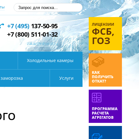
ты
ЛИЦЕНЗИИ
+7 (495)
137-50-95
ФСБ,
+7 (800) 511-01-32
ГОЗ
zakaz@rsholod.ru
Холодильные камеры
КАК
ПОЛУЧИТЬ
 заморозка
Услуги
ОТКАТ?
ПРОГРАММА
ОГО
РАСЧЕТА
АГРЕГАТОВ