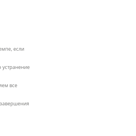
А
емпе, если
о устранение
яем все
е завершения