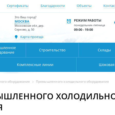
Сертификаты
Благодарности
Объекты
Контак
Это Ваш город?
РЕЖИМ РАБОТЫ
МОСКВА
понедельник-пятница
Московская обл, дер.
09:00 - 19:00
Серково, д. 50
Карта проезда
шленное
Строительство
Склады
дование
Комплексные линии
Шоковая
ного оборудования
Промышленного холодильного оборудования
ЫШЛЕННОГО ХОЛОДИЛЬН
Я