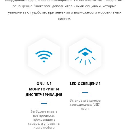
оснащение "шокеров" дополнительными опциями, которые
увеличивают удобство применения и возможности морозильных
систем.
-ПОТОЛОК
ONLIINE
LED-ОСВЕЩЕНИЕ
СИСТ
МОНИТОРИНГ И
ОТТАИВ
ДИСПЕТЧЕРИЗАЦИЯ
ГОРЯЧИМ
 для камер
Установка в камере
остью от 4-х
светодиодных (LED)
лежек.
ламп.
Вы будете видеть
Экономьте
все процессы,
и оттаивайт
проходящие в
быстрее 
камере, и управлять
цикла
ими с любого