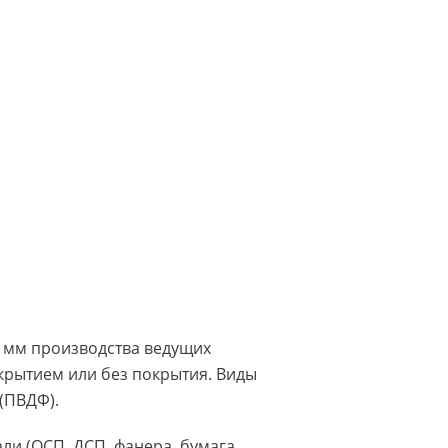
7 мм производства ведущих
крытием или без покрытия. Виды
(ПВДФ).
и (ОСП, ДСП, фанера, бумага,