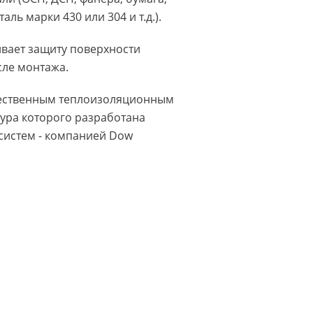
ь марки 430 или 304 и т.д.).
вает защиту поверхности
сле монтажа.
ачественным теплоизоляционным
тура которого разработана
систем - компанией Dow