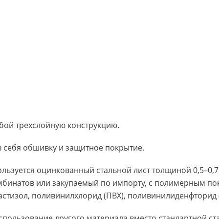
обой трехслойную конструкцию.
 себя обшивку и защитное покрытие.
ользуется оцинкованный стальной лист толщиной 0,5–0,
мбинатов или закупаемый по импорту, с полимерным по
астизол, поливинилхлорид (ПВХ), поливинилиденфторид 
пользование другого материала вместо стандартной стал