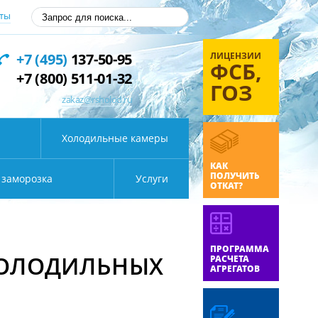
ты
ЛИЦЕНЗИИ
+7 (495)
137-50-95
ФСБ,
+7 (800) 511-01-32
ГОЗ
zakaz@rsholod.ru
Холодильные камеры
КАК
ПОЛУЧИТЬ
 заморозка
Услуги
ОТКАТ?
ПРОГРАММА
ХОЛОДИЛЬНЫХ
РАСЧЕТА
АГРЕГАТОВ