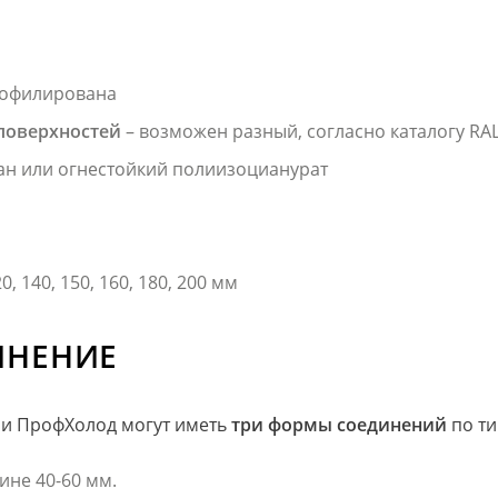
рофилирована
поверхностей
– возможен разный, согласно каталогу RA
ан или огнестойкий полиизоцианурат
120, 140, 150, 160, 180, 200 мм
ИНЕНИЕ
ли ПрофХолод могут иметь
три формы соединений
по ти
не 40-60 мм.