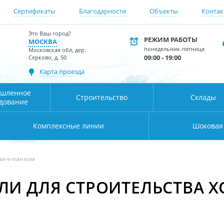
Сертификаты
Благодарности
Объекты
Контак
Это Ваш город?
РЕЖИМ РАБОТЫ
МОСКВА
понедельник-пятница
Московская обл, дер.
09:00 - 19:00
Серково, д. 50
Карта проезда
шленное
Строительство
Склады
дование
Комплексные линии
Шоковая
вич-панели
ЛИ ДЛЯ СТРОИТЕЛЬСТВА 