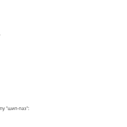
L
пу "шип-паз":