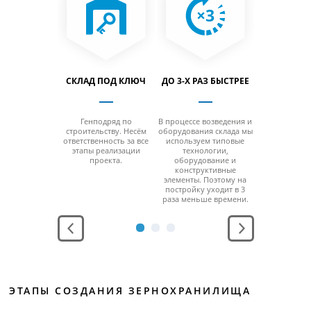
ЛАЙН-
СКЛАД ПОД КЛЮЧ
ДО 3-Х РАЗ БЫСТРЕЕ
КОМПЛЕ
ИТОРИНГ
ОБСЛУЖИ
Генподряд по
В процессе возведения и
строительству. Несём
оборудования склада мы
ю компьютера
Проектиро
ответственность за все
используем типовые
смартфона
изготовл
этапы реализации
технологии,
осуточный
строительство
проекта.
оборудование и
ль работы
пуско-на
конструктивные
дильного
технический
элементы. Поэтому на
дования и
вопросы свя
постройку уходит в 3
стояния
дальне
раза меньше времени.
рного режима.
эксплуат
ЭТАПЫ СОЗДАНИЯ ЗЕРНОХРАНИЛИЩА