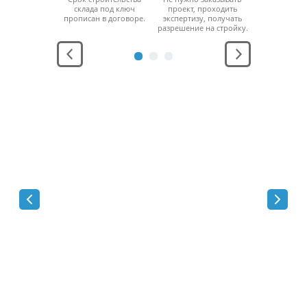
ный налог 2.2%
склада под ключ
проект, проходить
колонн на м
т стоимости
прописан в договоре.
экспертизу, получать
площ
ного здания.
разрешение на стройку.
можно х
максимальн
товар