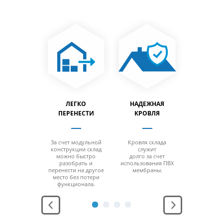
АНЕНИЕ
ЛЕГКО
НАДЕЖНАЯ
ВЫСО
 ТОВАРОВ
ПЕРЕНЕСТИ
КРОВЛЯ
СКЛАДА 
юбой
За счет модульной
Кровля склада
Хранение 
ратурный
конструкции склад
служит
на
ежим
можно быстро
долго за счет
6-ярусных с
одильные,
разобрать и
использования ПВХ
с рабочей 
зильные,
перенести на другое
мембраны.
12 мет
ливаемые,
место без потери
ливаемые).
функционала.