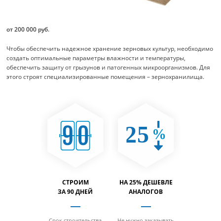
от 200 000 руб.
Чтобы обеспечить надежное хранение зерновых культур, необходимо
создать оптимальные параметры влажности и температуры,
обеспечить защиту от грызунов и патогенных микроорганизмов. Для
этого строят специализированные помещения – зернохранилища.
 НАЛОГА
СТРОИМ
НА 25% ДЕШЕВЛЕ
ВМЕСТИ
ВИЖИМОСТЬ
ЗА 90 ДНЕЙ
АНАЛОГОВ
НА 40% 
ется платить
Срок строительства
Не нужно заказывать
За счет от