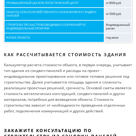
ПРОМЫШЛЕННЫЙ ЦЕХ ИЛИ ЛОГИСТИЧЕСКИЙ ЦЕНТР
от 8500 руб.
ОБЪЕКТЫ СЕЛЬСКОХОЗЯЙСТВЕННОГО НАЗНАЧЕНИЯ ИЗ СЭНДВИЧ-
от 5500 руб.
ПАНЕЛЕЙ
СТРОИТЕЛЬСТВО БЫСТРОВОЗВОДИМЫХ СООРУЖЕНИЙ ПО
Индивидуальный
ИНДИВИДУАЛЬНЫМ ПРОЕКТАМ
расчет
ЖИЛЫЕ ОБЪЕКТЫ
под заказ
КАК РАССЧИТЫВАЕТСЯ СТОИМОСТЬ ЗДАНИЯ
Калькулятор расчета стоимости объекта, в первую очередь, учитывает
тип здания из сэндвич-панелей и расходы на проект -
индивидуальное проектирование или готовое типовое решение под
строительство. Далее учитывается площадь здания и сложность
реализации проектных решений, срочность. Основой сметы является
стоимость металлических конструкций, сэндвич-панелей и других
материалов, потребных для возведения объекта. Стоимость
строительства зависит от необходимости проведения отделочных
работ, подключения коммуникаций и других действий.
ЗАКАЖИТЕ КОНСУЛЬТАЦИЮ ПО