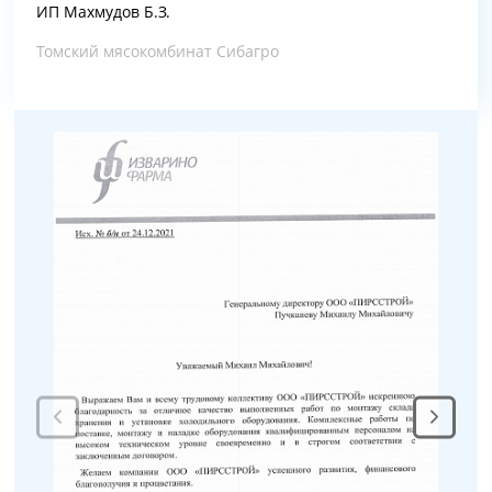
ИП Махмудов Б.З.
Томский мясокомбинат Сибагро