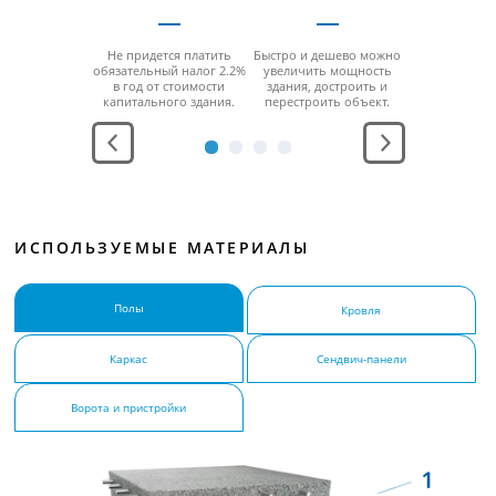
дания
Не придется платить
Быстро и дешево можно
За счет мо
ерживают
обязательный налог 2.2%
увеличить мощность
конструкци
юбой
в год от стоимости
здания, достроить и
можно б
ратурный
капитального здания.
перестроить объект.
разобра
ежим.
перенести н
место без
функцио
ИСПОЛЬЗУЕМЫЕ МАТЕРИАЛЫ
Полы
Кровля
Каркас
Сендвич-панели
Ворота и пристройки