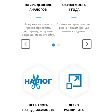
ТИМОСТЬ
НА 25% ДЕШЕВЛЕ
ОКУПАЕМОСТЬ
ВМЕСТИ
% БОЛЬШЕ
АНАЛОГОВ
4 ГОДА
НА 40% 
 отсутствия
Не нужно заказывать
Стоимость строительство
За счет от
 минимальной
проект, проходить
равна 4 годам аренды
колонн на м
ощади
экспертизу, получать
такого же здания.
площ
заполнить
разрешение на стройку.
можно за
льный объем
максимальн
дания.
здани
АНЕНИЕ
НЕТ НАЛОГА
ЛЕГКО
ЛЕГ
ПРОДУКЦИИ
НА НЕДВИЖИМОСТЬ
РАСШИРИТЬ
ПЕРЕН