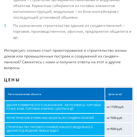
объектов. Каркасные собираются из готовых элементов
металлоконструкций, модульные – из блок-контейнеров с
последующей установкой обшивки.
По назначению строительства здания из сэндвич-панелей –
торговое, производственное, офисное, предприятие общепита и
др.
Интересует, сколько стоит проектирование и строительство жилых
домов или промышленных построек и сооружений из сэндвич-
панелей? Свяжитесь с нами и получите ответы на этот и другие
вопросы.
ЦЕНЫ
Тип и назначение объекта
Цена за м2
ЗДАНИЯ КОММЕРЧЕСКОГО НАЗНАЧЕНИЯ - АВТОСЕРВИСЫ, ТОРГОВЫЕ
от 11500 руб.
ТОЧКИ, КАФЕ, ТОРГОВЫЕ И БИЗНЕС-ЦЕНТРЫ И ДР.
ЛОГИСТИЧЕСКИЕ И ОФИСНЫЕ ОБЪЕКТЫ ИЗ СЭНДВИЧ-ПАНЕЛЕЙ
от 7500 руб.
СТРОИТЕЛЬСТВО ТИПОВОГО УНИВЕРСАЛЬНОГО МОДУЛЬНОГО
от 9500 руб.
ЗДАНИЯ ПОД РЕШЕНИЕ ЛЮБЫХ ЗАДАЧ