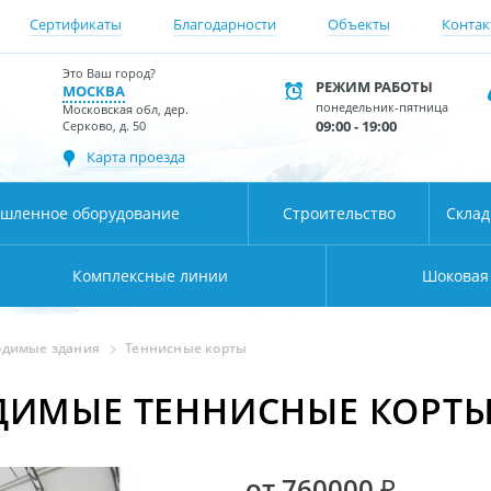
Сертификаты
Благодарности
Объекты
Контак
Это Ваш город?
РЕЖИМ РАБОТЫ
МОСКВА
понедельник-пятница
Московская обл, дер.
09:00 - 19:00
Серково, д. 50
Карта проезда
шленное оборудование
Строительство
Скла
Комплексные линии
Шоковая
одимые здания
Теннисные корты
ДИМЫЕ ТЕННИСНЫЕ КОРТ
от 760000 ₽