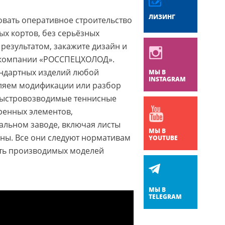
ЛИЗИНГ
овать оперативное строительство
х кортов, без серьёзных
результатом, закажите дизайн и
у компании «РОССПЕЦХОЛОД».
ндартных изделий любой
МЫ В
INSTAGRAM
вляем модификации или разбор
Быстровозводимые теннисные
ренных элементов,
альном заводе, включая листы
МЫ В
ны. Все они следуют нормативам
YOUTUBE
сть производимых моделей
МЫ В
TELEGRAM