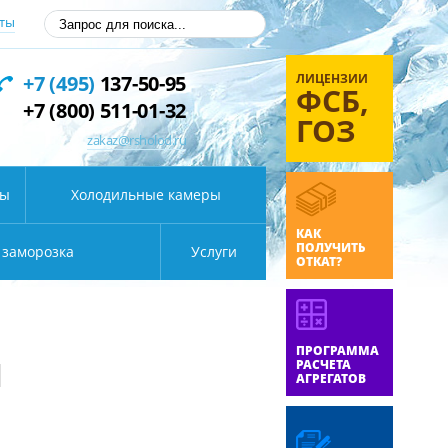
ты
ЛИЦЕНЗИИ
+7 (495)
137-50-95
ФСБ,
+7 (800) 511-01-32
ГОЗ
zakaz@rsholod.ru
ды
Холодильные камеры
КАК
ПОЛУЧИТЬ
 заморозка
Услуги
ОТКАТ?
ПРОГРАММА
Ы
РАСЧЕТА
АГРЕГАТОВ