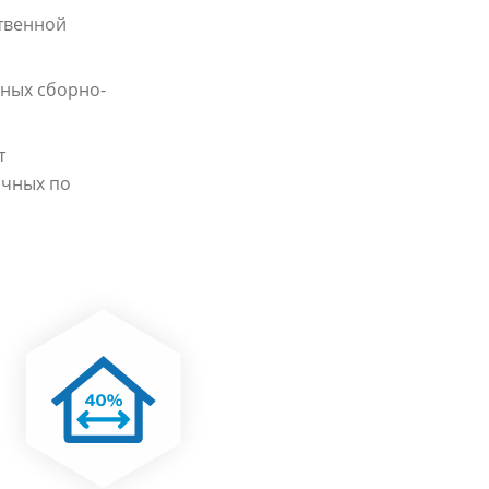
твенной
ных сборно-
т
ичных по