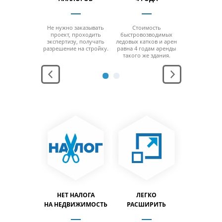
 отсутствия
Не нужно заказывать
Стоимость
За счет от
 минимальной
проект, проходить
быстровозводимых
колонн на м
ощади
экспертизу, получать
ледовых катков и арен
площ
заполнить
разрешение на стройку.
равна 4 годам аренды
можно за
льный объем
такого же здания.
максимальн
дания.
здани
АНЕНИЕ
НЕТ НАЛОГА
ЛЕГКО
ЛЕГ
ПРОДУКЦИИ
НА НЕДВИЖИМОСТЬ
РАСШИРИТЬ
ПЕРЕН