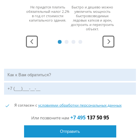
возводимые
Не придется платить
Быстро и дешево можно
За счет мо
ые катки и
обязательный налог 2.2%
увеличить мощность
конструкци
рены
в год от стоимости
быстровозводимых
можно б
ерживают
капитального здания.
ледовых катков и арен,
разобра
юбой
достроить и перестроить
перенести н
ратурный
объект.
место без
ежим.
функцио
Я согласен с
условиями обработки персональных данных
+7 495
137 50 95
Или позвоните нам