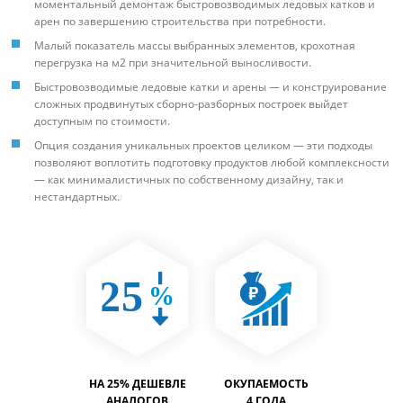
моментальный демонтаж быстровозводимых ледовых катков и
арен по завершению строительства при потребности.
Малый показатель массы выбранных элементов, крохотная
перегрузка на м2 при значительной выносливости.
Быстровозводимые ледовые катки и арены — и конструирование
сложных продвинутых сборно-разборных построек выйдет
доступным по стоимости.
Опция создания уникальных проектов целиком — эти подходы
позволяют воплотить подготовку продуктов любой комплексности
— как минималистичных по собственному дизайну, так и
нестандартных.
ТИМОСТЬ
НА 25% ДЕШЕВЛЕ
ОКУПАЕМОСТЬ
ВМЕСТИ
% БОЛЬШЕ
АНАЛОГОВ
4 ГОДА
НА 40% 