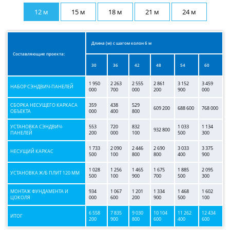
12 м
15 м
18 м
21 м
24 м
Длина (м) с шагом колон 6 м
Составляющие проекта:
30
36
42
48
54
60
1 950
2 263
2 555
2 861
3 152
3 459
НАБОР СЭНДВИЧ-ПАНЕЛЕЙ
000
700
000
200
900
000
СБОРКА НЕСУЩЕГО КАРКАСА
359
438
529
609 200
688 600
768 000
ОБЪЕКТА
000
400
800
УСТАНОВКА СЭНДВИЧ-
553
720
832
1 033
1 134
932 800
ПАНЕЛЕЙ
200
000
100
500
300
1 733
2 090
2 446
2 690
3 033
3 375
НЕСУЩИЙ КАРКАС
500
100
800
800
400
900
1 028
1 256
1 465
1 675
1 885
2 095
УСТАНОВКА Ж/Б ПЛИТ 120 ММ
500
100
900
700
500
300
МОНТАЖ ФУНДАМЕНТА И
934
1 067
1 201
1 334
1 468
1 602
ЦОКОЛЯ
000
600
200
900
500
100
6 558
7 835
9 030
10 104
11 262
12 434
ИТОГ
200
900
800
600
400
600