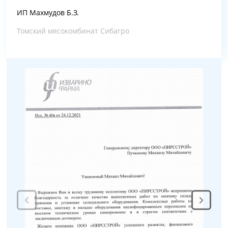
ИП Махмудов Б.З.
Томский мясокомбинат Сибагро