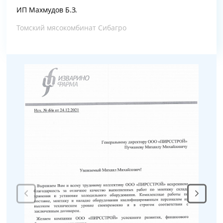
ИП Махмудов Б.З.
Томский мясокомбинат Сибагро