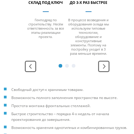
ЛАЙН-
СКЛАД ПОД КЛЮЧ
ДО 3-Х РАЗ БЫСТРЕЕ
КОМПЛЕ
ИТОРИНГ
ОБСЛУЖИ
Генподряд по
В процессе возведения и
строительству. Несём
оборудования склада мы
ю компьютера
Проектиро
ответственность за все
используем типовые
смартфона
изготовл
этапы реализации
технологии,
осуточный
строительство
проекта.
оборудование и
ль работы
пуско-на
конструктивные
дильного
технический
элементы. Поэтому на
дования и
вопросы свя
постройку уходит в 3
стояния
дальне
раза меньше времени.
рного режима.
эксплуат
Свободный доступ к хранимым товарам.
Возможность полного заполнения пространства по высоте.
Простота монтажа фронтальных стеллажей.
Быстрое строительство – порядка 4-х недель от начала
проектирования до завершения.
Возможность хранения однотипных и комбинированных грузов.