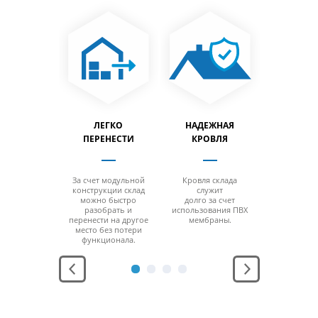
АНЕНИЕ
ЛЕГКО
НАДЕЖНАЯ
ВЫСО
 ТОВАРОВ
ПЕРЕНЕСТИ
КРОВЛЯ
СКЛАДА 
юбой
За счет модульной
Кровля склада
Хранение 
ратурный
конструкции склад
служит
на
ежим
можно быстро
долго за счет
6-ярусных с
одильные,
разобрать и
использования ПВХ
с рабочей 
зильные,
перенести на другое
мембраны.
12 мет
ливаемые,
место без потери
ливаемые).
функционала.