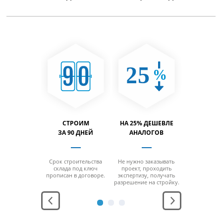
 НАЛОГА
СТРОИМ
НА 25% ДЕШЕВЛЕ
ВМЕСТИ
ВИЖИМОСТЬ
ЗА 90 ДНЕЙ
АНАЛОГОВ
НА 40% 
ется платить
Срок строительства
Не нужно заказывать
За счет от
ный налог 2.2%
склада под ключ
проект, проходить
колонн на м
т стоимости
прописан в договоре.
экспертизу, получать
площ
ного здания.
разрешение на стройку.
можно х
максимальн
товар