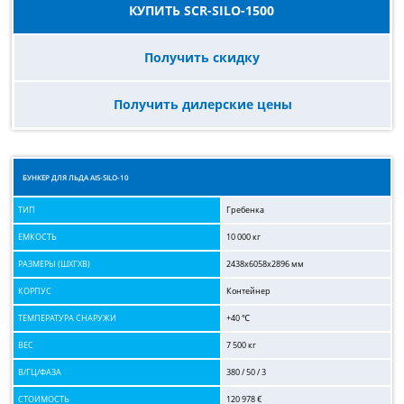
КУПИТЬ SCR-SILO-1500
Получить скидку
Получить дилерские цены
БУНКЕР ДЛЯ ЛЬДА AIS-SILO-10
ТИП
Гребенка
ЕМКОСТЬ
10 000 кг
РАЗМЕРЫ (ШХГХВ)
2438x6058x2896 мм
КОРПУС
Контейнер
ТЕМПЕРАТУРА СНАРУЖИ
+40 ℃
ВЕС
7 500 кг
В/ГЦ/ФАЗА
380 / 50 / 3
СТОИМОСТЬ
120 978 €