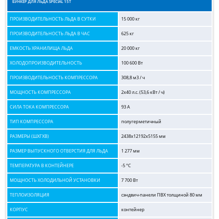
БУНКЕР ДЛЯ ЛЬДА SPECIAL 15T
ПРОИЗВОДИТЕЛЬНОСТЬ ЛЬДА В СУТКИ
15 000 кг
ПРОИЗВОДИТЕЛЬНОСТЬ ЛЬДА В ЧАС
625 кг
ЕМКОСТЬ ХРАНИЛИЩА ЛЬДА
20 000 кг
ХОЛОДОПРОИЗВОДИТЕЛЬНОСТЬ
100 600 Вт
ПРОИЗВОДИТЕЛЬНОСТЬ КОМПРЕССОРА
308,8 м3 / ч
МОЩНОСТЬ КОМПРЕССОРА
2х40 л.с. (53,6 кВт / ч)
СИЛА ТОКА КОМПРЕССОРА
93 А
ТИП КОМПРЕССОРА
полугерметичный
РАЗМЕРЫ (ШХГХВ)
2438x12192x5155 мм
РАЗМЕР ВЫПУСКНОГО ОТВЕРСТИЯ ДЛЯ ЛЬДА
1 277 мм
ТЕМПЕРАТУРА В КОНТЕЙНЕРЕ
-5 °C
МОЩНОСТЬ ХОЛОДИЛЬНОЙ УСТАНОВКИ
7 700 Вт
ТЕПЛОИЗОЛЯЦИЯ
сэндвич-панели ПВХ толщиной 80 мм
КОРПУС
контейнер