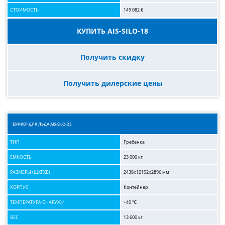
СТОИМОСТЬ
149 082 €
КУПИТЬ AIS-SILO-18
Получить скидку
Получить дилерские цены
БУНКЕР ДЛЯ ЛЬДА AIS-SILO-23
ТИП
Гребенка
ЕМКОСТЬ
23 000 кг
РАЗМЕРЫ (ШХГХВ)
2438x12192x2896 мм
КОРПУС
Контейнер
ТЕМПЕРАТУРА СНАРУЖИ
+40 ℃
ВЕС
13 600 кг