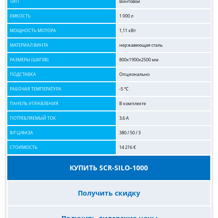
ТИП
Винтовой
ЕМКОСТЬ
1 000 л
МОЩНОСТЬ МОТОРА
1,11 кВт
МАТЕРИАЛ ВИНТА
нержавеющая сталь
РАЗМЕРЫ (ШХГХВ)
800х1900х2500 мм
ПОДСТАВКА
Опционально
РАБОЧАЯ ТЕМПЕРАТУРА
-5 ℃
ПАНЕЛЬ УПРАВЛЕНИЯ
В комплекте
ПОТРЕБЛЯЕМЫЙ ТОК
3,6 А
В/ГЦ/ФАЗА
380 / 50 / 3
СТОИМОСТЬ
14 216 €
КУПИТЬ SCR-SILO-1000
Получить скидку