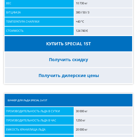
ВЕС
10 730 кг
В/ГЦ/ФАЗА
380 / 50 / 3
ТЕМПЕРАТУРА СНАРУЖИ
+40 °C
СТОИМОСТЬ
124 740 €
КУПИТЬ SPECIAL 15T
Получить скидку
Получить дилерские цены
БУНКЕР ДЛЯ ЛЬДА SPECIAL 2х15T
ПРОИЗВОДИТЕЛЬНОСТЬ ЛЬДА В СУТКИ
30 000 кг
ПРОИЗВОДИТЕЛЬНОСТЬ ЛЬДА В ЧАС
1250 кг
ЕМКОСТЬ ХРАНИЛИЩА ЛЬДА
20 000 кг