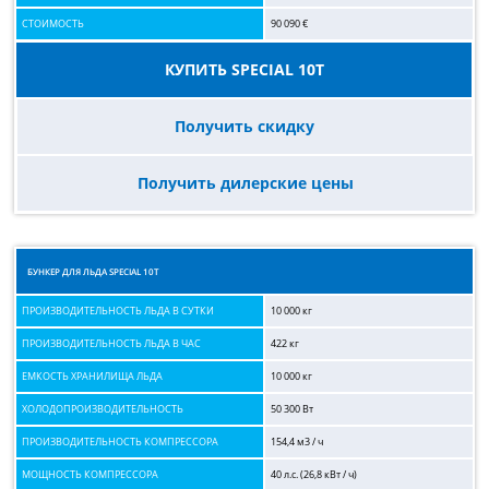
СТОИМОСТЬ
90 090 €
КУПИТЬ SPECIAL 10T
Получить скидку
Получить дилерские цены
БУНКЕР ДЛЯ ЛЬДА SPECIAL 10T
ПРОИЗВОДИТЕЛЬНОСТЬ ЛЬДА В СУТКИ
10 000 кг
ПРОИЗВОДИТЕЛЬНОСТЬ ЛЬДА В ЧАС
422 кг
ЕМКОСТЬ ХРАНИЛИЩА ЛЬДА
10 000 кг
ХОЛОДОПРОИЗВОДИТЕЛЬНОСТЬ
50 300 Вт
ПРОИЗВОДИТЕЛЬНОСТЬ КОМПРЕССОРА
154,4 м3 / ч
МОЩНОСТЬ КОМПРЕССОРА
40 л.с. (26,8 кВт / ч)