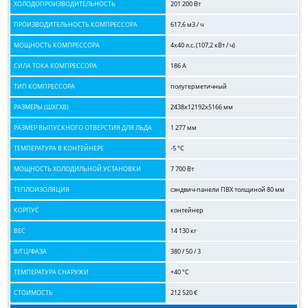
ХОЛОДОПРОИЗВОДИТЕЛЬНОСТЬ
201 200 Вт
ПРОИЗВОДИТЕЛЬНОСТЬ КОМПРЕССОРА
617,6 м3 / ч
МОЩНОСТЬ КОМПРЕССОРА
4х40 л.с. (107,2 кВт / ч)
СИЛА ТОКА КОМПРЕССОРА
186 А
ТИП КОМПРЕССОРА
полугерметичный
РАЗМЕРЫ (ШХГХВ)
2438x12192x5166 мм
РАЗМЕР ВЫПУСКНОГО ОТВЕРСТИЯ ДЛЯ ЛЬДА
1 277 мм
ТЕМПЕРАТУРА В КОНТЕЙНЕРЕ
-5 °C
МОЩНОСТЬ ХОЛОДИЛЬНОЙ УСТАНОВКИ
7 700 Вт
ТЕПЛОИЗОЛЯЦИЯ
сэндвич-панели ПВХ толщиной 80 мм
КОРПУС
контейнер
ВЕС
14 130 кг
В/ГЦ/ФАЗА
380 / 50 / 3
ТЕМПЕРАТУРА СНАРУЖИ
+40 °C
СТОИМОСТЬ
212 520 €