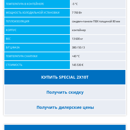
ТЕМПЕРАТУРА В КОНТЕЙНЕРЕ
-5 °C
МОЩНОСТЬ ХОЛОДИЛЬНОЙ УСТАНОВКИ
7 700 Вт
ТЕПЛОИЗОЛЯЦИЯ
сэндвич-панели ПВХ толщиной 80 мм
КОРПУС
контейнер
ВЕС
13 600 кг
В/ГЦ/ФАЗА
380 / 50 / 3
ТЕМПЕРАТУРА СНАРУЖИ
+40 °C
СТОИМОСТЬ
145 530 €
КУПИТЬ SPECIAL 2Х10T
Получить скидку
Получить дилерские цены