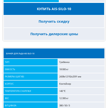
КУПИТЬ AIS-SILO-10
Получить скидку
Получить дилерские цены
БУНКЕР ДЛЯ ЛЬДА AIS-SILO-18
ТИП
Гребенка
ЕМКОСТЬ
18 000 кг
РАЗМЕРЫ (ШХГХВ)
2438x12192x2591 мм
КОРПУС
Контейнер
ТЕМПЕРАТУРА СНАРУЖИ
+40 ℃
ВЕС
12 300 кг
В/ГЦ/ФАЗА
380 / 50 / 3