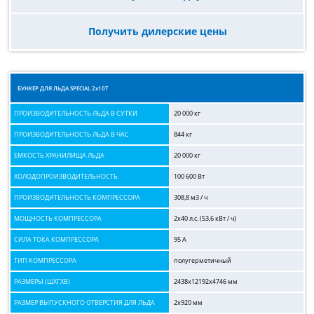
Получить дилерские цены
БУНКЕР ДЛЯ ЛЬДА SPECIAL 2х10T
ПРОИЗВОДИТЕЛЬНОСТЬ ЛЬДА В СУТКИ
20 000 кг
ПРОИЗВОДИТЕЛЬНОСТЬ ЛЬДА В ЧАС
844 кг
ЕМКОСТЬ ХРАНИЛИЩА ЛЬДА
20 000 кг
ХОЛОДОПРОИЗВОДИТЕЛЬНОСТЬ
100 600 Вт
ПРОИЗВОДИТЕЛЬНОСТЬ КОМПРЕССОРА
308,8 м3 / ч
МОЩНОСТЬ КОМПРЕССОРА
2х40 л.с. (53,6 кВт / ч)
СИЛА ТОКА КОМПРЕССОРА
95 А
ТИП КОМПРЕССОРА
полугерметичный
РАЗМЕРЫ (ШХГХВ)
2438x12192x4746 мм
РАЗМЕР ВЫПУСКНОГО ОТВЕРСТИЯ ДЛЯ ЛЬДА
2х920 мм