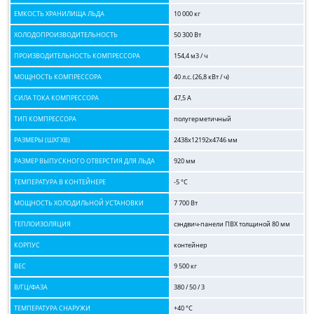
ЕМКОСТЬ ХРАНИЛИЩА ЛЬДА
10 000 кг
ХОЛОДОПРОИЗВОДИТЕЛЬНОСТЬ
50 300 Вт
ПРОИЗВОДИТЕЛЬНОСТЬ КОМПРЕССОРА
154,4 м3 / ч
МОЩНОСТЬ КОМПРЕССОРА
40 л.с. (26,8 кВт / ч)
СИЛА ТОКА КОМПРЕССОРА
47,5 А
ТИП КОМПРЕССОРА
полугерметичный
РАЗМЕРЫ (ШХГХВ)
2438x12192x4746 мм
РАЗМЕР ВЫПУСКНОГО ОТВЕРСТИЯ ДЛЯ ЛЬДА
920 мм
ТЕМПЕРАТУРА В КОНТЕЙНЕРЕ
-5 °C
МОЩНОСТЬ ХОЛОДИЛЬНОЙ УСТАНОВКИ
7 700 Вт
ТЕПЛОИЗОЛЯЦИЯ
сэндвич-панели ПВХ толщиной 80 мм
КОРПУС
контейнер
ВЕС
9 500 кг
В/ГЦ/ФАЗА
380 / 50 / 3
ТЕМПЕРАТУРА СНАРУЖИ
+40 °C