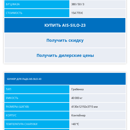
В/ГЦ/ФАЗА
380 / 50 / 3
СТОИМОСТЬ
154 770 €
КУПИТЬ AIS-SILO-23
Получить скидку
Получить дилерские цены
БУНКЕР ДЛЯ ЛЬДА AIS-SILO-40
ТИП
Гребенка
ЕМКОСТЬ
40 000 кг
РАЗМЕРЫ (ШХГХВ)
4130x12192x3715 мм
КОРПУС
Контейнер
ТЕМПЕРАТУРА СНАРУЖИ
+40 ℃