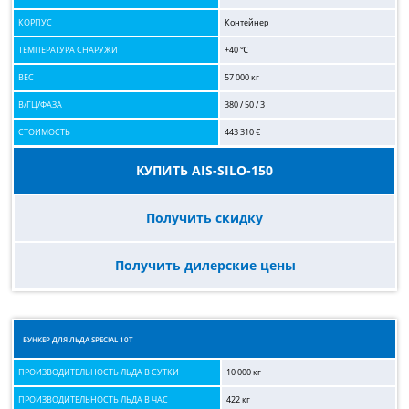
КОРПУС
Контейнер
ТЕМПЕРАТУРА СНАРУЖИ
+40 ℃
ВЕС
57 000 кг
В/ГЦ/ФАЗА
380 / 50 / 3
СТОИМОСТЬ
443 310 €
КУПИТЬ AIS-SILO-150
Получить скидку
Получить дилерские цены
БУНКЕР ДЛЯ ЛЬДА SPECIAL 10T
ПРОИЗВОДИТЕЛЬНОСТЬ ЛЬДА В СУТКИ
10 000 кг
ПРОИЗВОДИТЕЛЬНОСТЬ ЛЬДА В ЧАС
422 кг