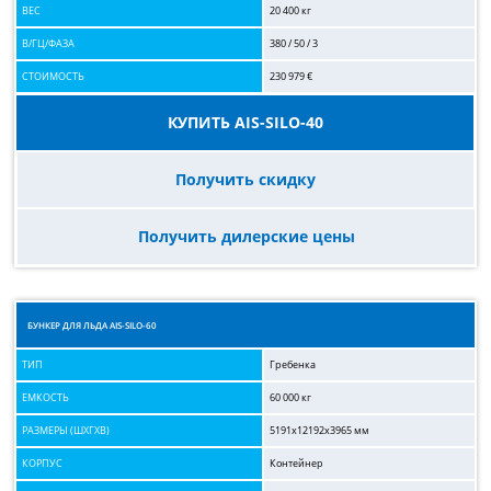
ВЕС
20 400 кг
В/ГЦ/ФАЗА
380 / 50 / 3
СТОИМОСТЬ
230 979 €
КУПИТЬ AIS-SILO-40
Получить скидку
Получить дилерские цены
БУНКЕР ДЛЯ ЛЬДА AIS-SILO-60
ТИП
Гребенка
ЕМКОСТЬ
60 000 кг
РАЗМЕРЫ (ШХГХВ)
5191x12192x3965 мм
КОРПУС
Контейнер