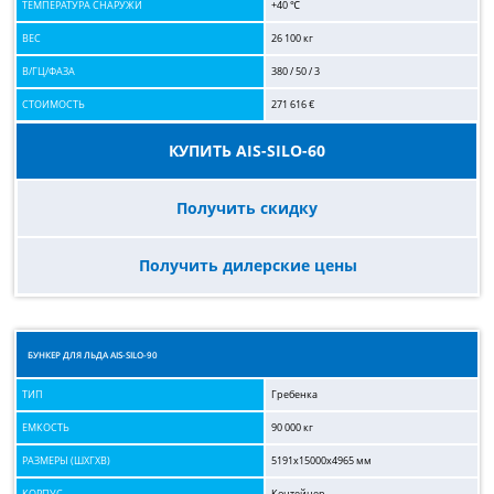
ТЕМПЕРАТУРА СНАРУЖИ
+40 ℃
ВЕС
26 100 кг
В/ГЦ/ФАЗА
380 / 50 / 3
СТОИМОСТЬ
271 616 €
КУПИТЬ AIS-SILO-60
Получить скидку
Получить дилерские цены
БУНКЕР ДЛЯ ЛЬДА AIS-SILO-90
ТИП
Гребенка
ЕМКОСТЬ
90 000 кг
РАЗМЕРЫ (ШХГХВ)
5191x15000x4965 мм
КОРПУС
Контейнер