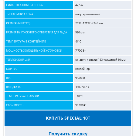
СИЛА ТОКА КОМПРЕССОРА
47,5 А
ТИП КОМПРЕССОРА
полугерметичный
РАЗМЕРЫ (ШХГХВ)
2438x12192x4746 мм
РАЗМЕР ВЫПУСКНОГО ОТВЕРСТИЯ ДЛЯ ЛЬДА
920 мм
ТЕМПЕРАТУРА В КОНТЕЙНЕРЕ
-5 °C
МОЩНОСТЬ ХОЛОДИЛЬНОЙ УСТАНОВКИ
7 700 Вт
ТЕПЛОИЗОЛЯЦИЯ
сэндвич-панели ПВХ толщиной 80 мм
КОРПУС
контейнер
ВЕС
9 500 кг
В/ГЦ/ФАЗА
380 / 50 / 3
ТЕМПЕРАТУРА СНАРУЖИ
+40 °C
СТОИМОСТЬ
90 090 €
КУПИТЬ SPECIAL 10T
Получить скидку