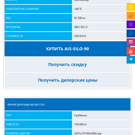
ТЕМПЕРАТУРА СНАРУЖИ
+40 ℃
ВЕС
41 500 кг
В/ГЦ/ФАЗА
380 / 50 / 3
СТОИМОСТЬ
339 410 €
КУПИТЬ AIS-SILO-90
Получить скидку
Получить дилерские цены
БУНКЕР ДЛЯ ЛЬДА AIS-SILO-150
ТИП
Гребенка
ЕМКОСТЬ
150 000 кг
РАЗМЕРЫ (ШХГХВ)
5291x15100x6965 мм