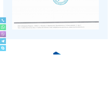
Импортозамещение. Лизинг.
Субсидии.
Строим
Решаем