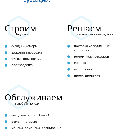
Субсидии.
Строим
Решаем
Под ключ
самые сложные задачи
склады и камеры
поставка холодильных
установок
шоковая заморозка
ремонт компрессоров
чистые помещения
монтаж
производства
мониторинг
проектирование
Обслуживаем
в любую погоду
выезд мастера от 1 часа!
ремонт на месте
монтаж, демонтаж, расширение