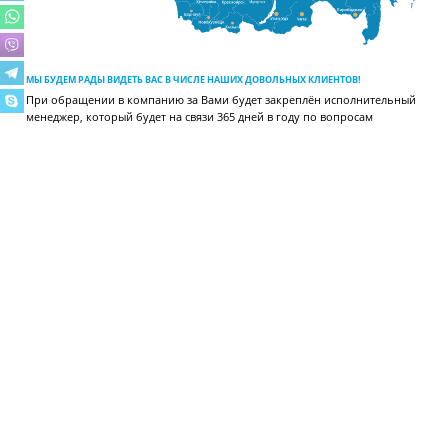
МЫ БУДЕМ РАДЫ ВИДЕТЬ ВАС В ЧИСЛЕ НАШИХ ДОВОЛЬНЫХ КЛИЕНТОВ!
При обращении в компанию за Вами будет закреплён исполнительный
менеджер, который будет на связи 365 дней в году по вопросам
отгрузки, поставки, сервиса, расчёта холодильных систем и других.
ВИДЕОГАЛЕРЕЯ
МЫ В INSTAGRAM
Смотрите примеры наших работ и подписывайтесь на обновления!