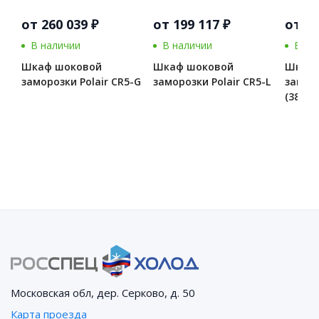
от 260 039 ₽
от 199 117 ₽
от 36
В наличии
В наличии
В на
Шкаф шоковой
Шкаф шоковой
Шкаф 
заморозки Polair CR5-G
заморозки Polair CR5-L
заморо
(380 V)
Московская обл, дер. Серково, д. 50
Карта проезда