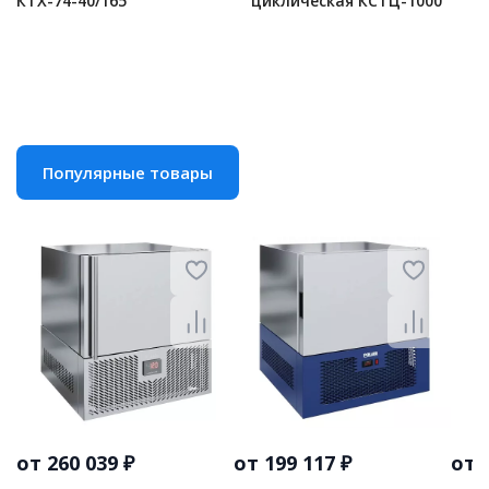
КТХ-74-40/165
циклическая КСТЦ-1000
Популярные товары
от 260 039 ₽
от 199 117 ₽
от 