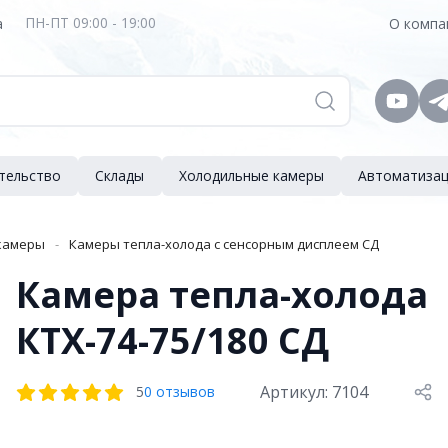
ПН-ПТ 09:00 - 19:00
а
О комп
тельство
Склады
Холодильные камеры
Автоматиза
камеры
Камеры тепла-холода с сенсорным дисплеем СД
Камера тепла-холода
КТХ-74-75/180 СД
Артикул: 7104
5
0 отзывов