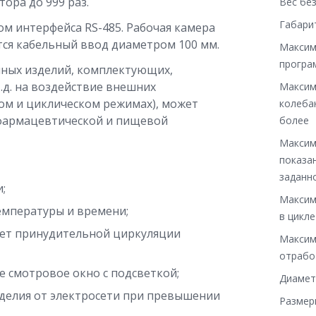
ора до 999 раз.
Вес без
Габари
м интерфейса RS-485. Рабочая камера
ся кабельный ввод диаметром 100 мм.
Максим
програ
нных изделий, комплектующих,
.д. на воздействие внешних
Максим
ном и циклическом режимах), может
колеба
 фармацевтической и пищевой
более
Максим
показа
заданн
;
Максим
мпературы и времени;
в цикле
чет принудительной циркуляции
Максим
отрабо
 смотровое окно с подсветкой;
Диамет
делия от электросети при превышении
Размер