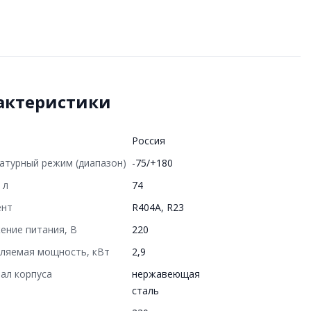
актеристики
Россия
атурный режим (диапазон)
-75/+180
 л
74
ент
R404A, R23
ение питания, В
220
ляемая мощность, кВт
2,9
ал корпуса
нержавеющая
сталь