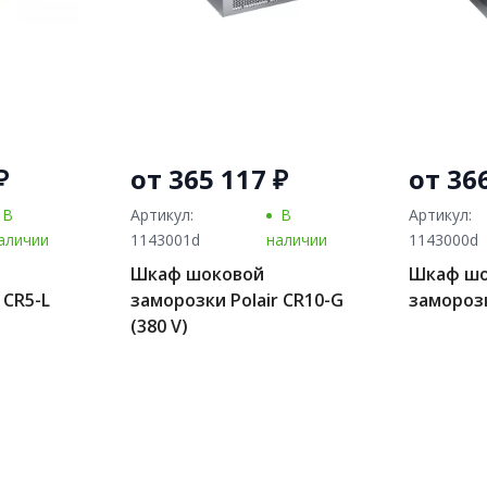
₽
от 365 117 ₽
от 36
В
Артикул:
В
Артикул:
аличии
1143001d
наличии
1143000d
Шкаф шоковой
Шкаф ш
 CR5-L
заморозки Polair CR10-G
заморозк
(380 V)