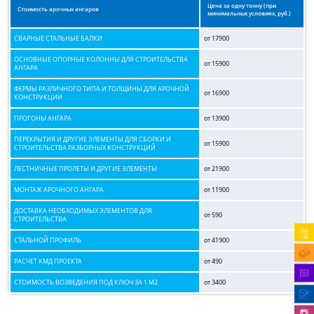
Цена за одну тонну (при
Стоимость арочных ангаров
минимальных условиях, руб.)
СВАРНЫЕ СТАЛЬНЫЕ БАЛКИ
от 17900
ОСНОВНЫЕ ОПОРНЫЕ КОЛОННЫ ДЛЯ СТРОИТЕЛЬСТВА
от 15900
АНГАРА
ФЕРМЫ РАЗЛИЧНОГО ТИПА И ТОЛЩИНЫ ДЛЯ АРОЧНОЙ
от 16900
КОНСТРУКЦИИ
ПРОГОНЫ АНГАРА
от 13900
ПЕРЕКРЫТИЯ И ДРУГИЕ ЭЛЕМЕНТЫ ДЛЯ СБОРКИ И
от 15900
СТРОИТЕЛЬСТВА РАЗБОРНЫХ КОНСТРУКЦИЙ
ЛЕСТНИЧНЫЕ ПРОЛЕТЫ И ДРУГИЕ ЭЛЕМЕНТЫ
от 21900
МОНТАЖ АРОЧНОГО АНГАРА
от 11900
ДОСТАВКА НЕОБХОДИМЫХ ЭЛЕМЕНТОВ ДЛЯ
от 590
СТРОИТЕЛЬСТВА
СТАЛЬНОЙ ПРОФИЛЬ
от 41900
РАСЧЕТ КМД ПРОЕКТА
от 490
СТОИМОСТЬ ВОЗВЕДЕНИЯ ПОД КЛЮЧ ЗА 1 М2
от 3400