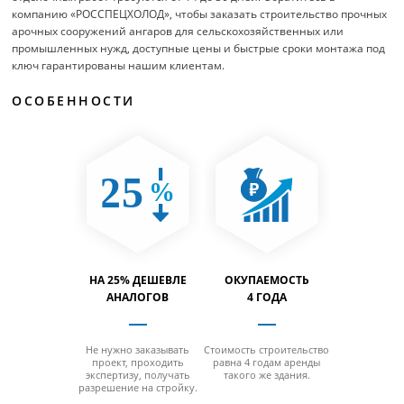
компанию «РОССПЕЦХОЛОД», чтобы заказать строительство прочных
арочных сооружений ангаров для сельскохозяйственных или
промышленных нужд, доступные цены и быстрые сроки монтажа под
ключ гарантированы нашим клиентам.
ОСОБЕННОСТИ
ТИМОСТЬ
НА 25% ДЕШЕВЛЕ
ОКУПАЕМОСТЬ
ВМЕСТИ
% БОЛЬШЕ
АНАЛОГОВ
4 ГОДА
НА 40% 
 отсутствия
Не нужно заказывать
Стоимость строительство
За счет от
 минимальной
проект, проходить
равна 4 годам аренды
колонн на м
ощади
экспертизу, получать
такого же здания.
площ
заполнить
разрешение на стройку.
можно за
льный объем
максимальн