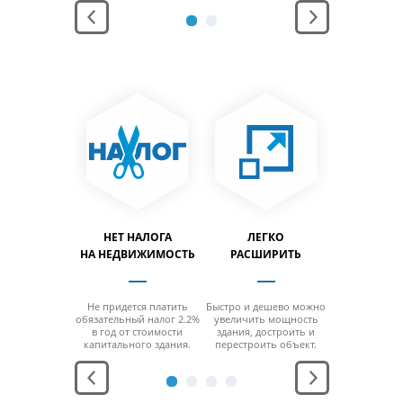
дания.
здани
АНЕНИЕ
НЕТ НАЛОГА
ЛЕГКО
ЛЕГ
ПРОДУКЦИИ
НА НЕДВИЖИМОСТЬ
РАСШИРИТЬ
ПЕРЕН
дания
Не придется платить
Быстро и дешево можно
За счет мо
ерживают
обязательный налог 2.2%
увеличить мощность
конструкци
юбой
в год от стоимости
здания, достроить и
можно б
ратурный
капитального здания.
перестроить объект.
разобра
ежим.
перенести н
место без
функцио