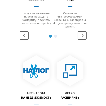
 отсутствия
Не нужно заказывать
Стоимость
За счет от
 минимальной
проект, проходить
быстровозводимых
колонн на м
ощади
экспертизу, получать
холодных ангаров равна
площ
заполнить
разрешение на стройку.
4 годам аренды такого же
можно за
льный объем
здания.
максимальн
дания.
здани
АНЕНИЕ
НЕТ НАЛОГА
ЛЕГКО
ЛЕГ
ПРОДУКЦИИ
НА НЕДВИЖИМОСТЬ
РАСШИРИТЬ
ПЕРЕН