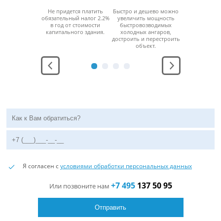
возводимые
Не придется платить
Быстро и дешево можно
За счет мо
ые ангары
обязательный налог 2.2%
увеличить мощность
конструкци
ерживают
в год от стоимости
быстровозводимых
можно б
юбой
капитального здания.
холодных ангаров,
разобра
ратурный
достроить и перестроить
перенести н
ежим.
объект.
место без
функцио
Я согласен с
условиями обработки персональных данных
+7 495
137 50 95
Или позвоните нам