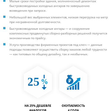
Малые сроки постройки здания, молниеносный демонтаж
быстровозводимых холодных ангаров по завершению
возведения при запросе.
Небольшой вес выбранных элементов, низкая перегрузка на метр
при несравненной долговечности.
Быстровозводимые холодные ангары — и сооружение
комплексных продвинутых сборно-разборных решений получится
экономичным по прайсу.
Услуга производства фирменных проектов под ключ — данные
подходы позволяют осуществить сборку заказов любой трудности
— как типовых по общему дизайну, так и необычных.
ТИМОСТЬ
НА 25% ДЕШЕВЛЕ
ОКУПАЕМОСТЬ
ВМЕСТИ
% БОЛЬШЕ
АНАЛОГОВ
4 ГОДА
НА 40% 