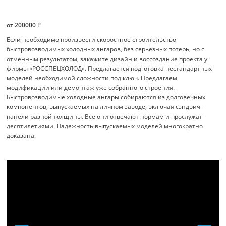
от 200000 ₽
Если необходимо произвести скоростное строительство
быстровозводимых холодных ангаров, без серьёзных потерь, но с
отменным результатом, закажите дизайн и воссоздание проекта у
фирмы «РОССПЕЦХОЛОД». Предлагается подготовка нестандартных
моделей необходимой сложности под ключ. Предлагаем
модификации или демонтаж уже собранного строения.
Быстровозводимые холодные ангары собираются из долговечных
компонентов, выпускаемых на личном заводе, включая сэндвич-
панели разной толщины. Все они отвечают нормам и прослужат
десятилетиями. Надежность выпускаемых моделей многократно
доказана.