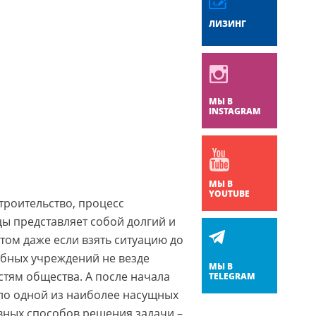
ЛИЗИНГ
МЫ В
INSTAGRAM
МЫ В
YOUTUBE
троительство, процесс
ы представляет собой долгий и
том даже если взять ситуацию до
ебных учреждений не везде
МЫ В
стям общества. А после начала
TELEGRAM
ало одной из наиболее насущных
вных способов решения задачи –