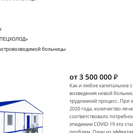
ч
СПЕЦХОЛОД»
 быстровозводимой больницы
от 3 500 000 ₽
Как и любое капитальное с
возведения новой больниц
трудоемкий процесс. При э
2020 года, количество леч
соответствовало потребно
эпидемии COVID-19 это ст
проблем. Один из эффекти