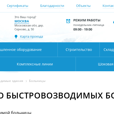
Сертификаты
Благодарности
Объекты
Контак
Это Ваш город?
РЕЖИМ РАБОТЫ
МОСКВА
понедельник-пятница
Московская обл, дер.
09:00 - 19:00
Серково, д. 50
Карта проезда
шленное оборудование
Строительство
Скла
Комплексные линии
Шоковая
одимые здания
Больницы
ВО БЫСТРОВОЗВОДИМЫХ Б
димой больницы