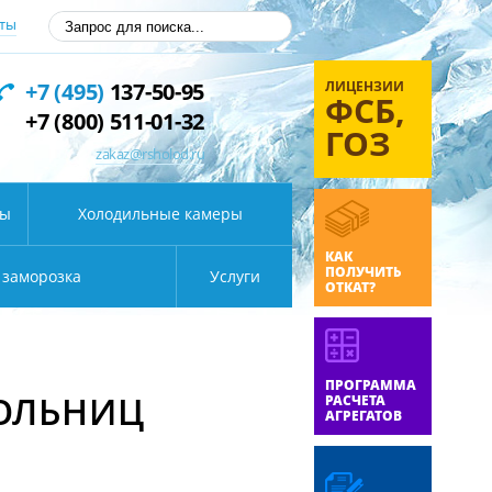
ты
ЛИЦЕНЗИИ
+7 (495)
137-50-95
ФСБ,
+7 (800) 511-01-32
ГОЗ
zakaz@rsholod.ru
ды
Холодильные камеры
КАК
ПОЛУЧИТЬ
 заморозка
Услуги
ОТКАТ?
ПРОГРАММА
ОЛЬНИЦ
РАСЧЕТА
АГРЕГАТОВ