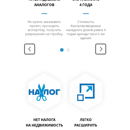
% БОЛЬШЕ
АНАЛОГОВ
4 ГОДА
НА 40% 
 отсутствия
Не нужно заказывать
Стоимость
За счет от
 минимальной
проект, проходить
быстровозводимых
колонн на м
ощади
экспертизу, получать
канадских домов равна 4
площ
заполнить
разрешение на стройку.
годам аренды такого же
можно за
льный объем
здания.
максимальн
дания.
здани
АНЕНИЕ
НЕТ НАЛОГА
ЛЕГКО
ЛЕГ
ПРОДУКЦИИ
НА НЕДВИЖИМОСТЬ
РАСШИРИТЬ
ПЕРЕН