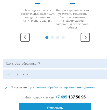
возводимые
Не придется платить
Быстро и дешево можно
За счет мо
ские дома
обязательный налог 2.2%
увеличить мощность
конструкци
ерживают
в год от стоимости
быстровозводимых
можно б
юбой
капитального здания.
канадских домов,
разобра
ратурный
достроить и перестроить
перенести н
ежим.
объект.
место без
функцио
Я согласен с
условиями обработки персональных данных
+7 495
137 50 95
Или позвоните нам