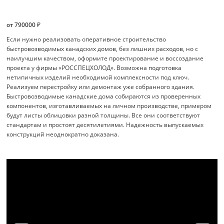
от 790000 ₽
Если нужно реализовать оперативное строительство
быстровозводимых канадских домов, без лишних расходов, но с
наилучшим качеством, оформите проектирование и воссоздание
проекта у фирмы «РОССПЕЦХОЛОД». Возможна подготовка
нетипичных изделий необходимой комплексности под ключ.
Реализуем перестройку или демонтаж уже собранного здания.
Быстровозводимые канадские дома собираются из проверенных
компонентов, изготавливаемых на личном производстве, примером
будут листы облицовки разной толщины. Все они соответствуют
стандартам и простоят десятилетиями. Надежность выпускаемых
конструкций неоднократно доказана.