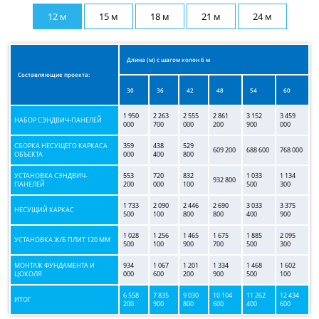
12 м
15 м
18 м
21 м
24 м
Длина (м) с шагом колон 6 м
Составляющие проекта:
30
36
42
48
54
60
1 950
2 263
2 555
2 861
3 152
3 459
НАБОР СЭНДВИЧ-ПАНЕЛЕЙ
000
700
000
200
900
000
СБОРКА НЕСУЩЕГО КАРКАСА
359
438
529
609 200
688 600
768 000
ОБЪЕКТА
000
400
800
УСТАНОВКА СЭНДВИЧ-
553
720
832
1 033
1 134
932 800
ПАНЕЛЕЙ
200
000
100
500
300
1 733
2 090
2 446
2 690
3 033
3 375
НЕСУЩИЙ КАРКАС
500
100
800
800
400
900
1 028
1 256
1 465
1 675
1 885
2 095
УСТАНОВКА Ж/Б ПЛИТ 120 ММ
500
100
900
700
500
300
МОНТАЖ ФУНДАМЕНТА И
934
1 067
1 201
1 334
1 468
1 602
ЦОКОЛЯ
000
600
200
900
500
100
6 558
7 835
9 030
10 104
11 262
12 434
ИТОГ
200
900
800
600
400
600