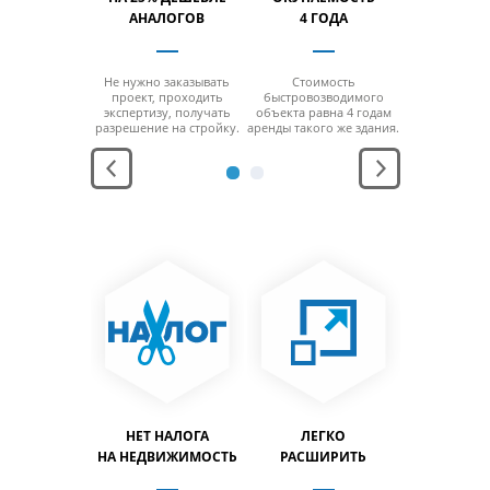
% БОЛЬШЕ
АНАЛОГОВ
4 ГОДА
НА 40% 
 отсутствия
Не нужно заказывать
Стоимость
За счет от
 минимальной
проект, проходить
быстровозводимого
колонн на м
ощади
экспертизу, получать
объекта равна 4 годам
площ
заполнить
разрешение на стройку.
аренды такого же здания.
можно за
льный объем
максимальн
дания.
здани
АНЕНИЕ
НЕТ НАЛОГА
ЛЕГКО
ЛЕГ
ПРОДУКЦИИ
НА НЕДВИЖИМОСТЬ
РАСШИРИТЬ
ПЕРЕН