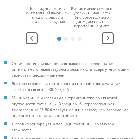
возводимое
Не придется платить
Быстро и дешево можно
За счет мо
дание
обязательный налог 2.2%
увеличить мощность
конструкци
ерживает
в год от стоимости
быстровозводимого
можно б
юбой
капитального здания.
здания, достроить и
разобра
ратурный
перестроить объект.
перенести н
ежим.
место без
функцио
Отличная теплоизоляция и возможность поддержания
оптимального температурного режима благодаря утепляющим
свойствам сэндвич-панелей.
Быстрое строительство полностью готовой к эксплуатации
гостиницы всего за 30-40 дней.
Минимальные инвестиции в строительство при высокой
окупаемости гостиницы. В среднем, быстровозводимая
технология на 25-50% требует меньше затрат, чем возведение
аналогичного капитального объекта.
Любая конфигурация и площадь гостиницы при малой
этажности.
Легкость металлоконструкций и сэндвич-панелей, минимальные