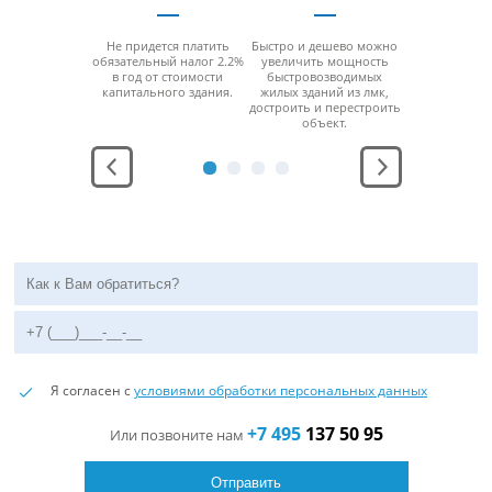
возводимые
Не придется платить
Быстро и дешево можно
За счет мо
 здания из
обязательный налог 2.2%
увеличить мощность
конструкци
ддерживают
в год от стоимости
быстровозводимых
можно б
юбой
капитального здания.
жилых зданий из лмк,
разобра
ратурный
достроить и перестроить
перенести н
ежим.
объект.
место без
функцио
Я согласен с
условиями обработки персональных данных
+7 495
137 50 95
Или позвоните нам