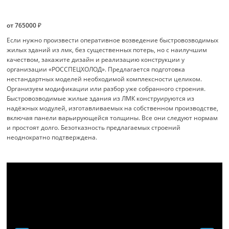
от 765000 ₽
Если нужно произвести оперативное возведение быстровозводимых
жилых зданий из лмк, без существенных потерь, но с наилучшим
качеством, закажите дизайн и реализацию конструкции у
организации «РОССПЕЦХОЛОД». Предлагается подготовка
нестандартных моделей необходимой комплексности целиком.
Организуем модификации или разбор уже собранного строения.
Быстровозводимые жилые здания из ЛМК конструируются из
надёжных модулей, изготавливаемых на собственном производстве,
включая панели варьирующейся толщины. Все они следуют нормам
и простоят долго. Безотказность предлагаемых строений
неоднократно подтверждена.