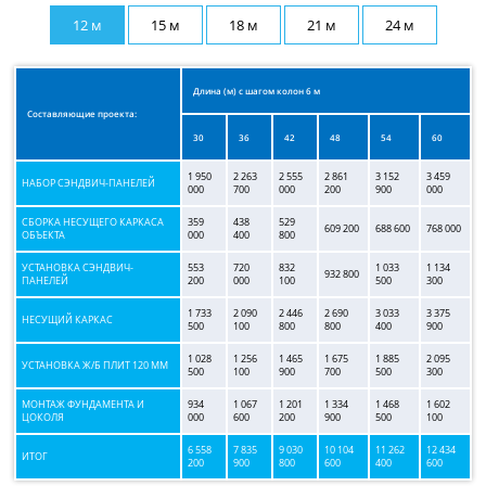
12 м
15 м
18 м
21 м
24 м
Длина (м) с шагом колон 6 м
Составляющие проекта:
30
36
42
48
54
60
1 950
2 263
2 555
2 861
3 152
3 459
НАБОР СЭНДВИЧ-ПАНЕЛЕЙ
000
700
000
200
900
000
СБОРКА НЕСУЩЕГО КАРКАСА
359
438
529
609 200
688 600
768 000
ОБЪЕКТА
000
400
800
УСТАНОВКА СЭНДВИЧ-
553
720
832
1 033
1 134
932 800
ПАНЕЛЕЙ
200
000
100
500
300
1 733
2 090
2 446
2 690
3 033
3 375
НЕСУЩИЙ КАРКАС
500
100
800
800
400
900
1 028
1 256
1 465
1 675
1 885
2 095
УСТАНОВКА Ж/Б ПЛИТ 120 ММ
500
100
900
700
500
300
МОНТАЖ ФУНДАМЕНТА И
934
1 067
1 201
1 334
1 468
1 602
ЦОКОЛЯ
000
600
200
900
500
100
6 558
7 835
9 030
10 104
11 262
12 434
ИТОГ
200
900
800
600
400
600