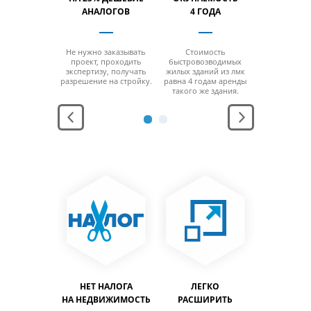
% БОЛЬШЕ
АНАЛОГОВ
4 ГОДА
НА 40% 
 отсутствия
Не нужно заказывать
Стоимость
За счет от
 минимальной
проект, проходить
быстровозводимых
колонн на м
ощади
экспертизу, получать
жилых зданий из лмк
площ
заполнить
разрешение на стройку.
равна 4 годам аренды
можно за
льный объем
такого же здания.
максимальн
дания.
здани
АНЕНИЕ
НЕТ НАЛОГА
ЛЕГКО
ЛЕГ
ПРОДУКЦИИ
НА НЕДВИЖИМОСТЬ
РАСШИРИТЬ
ПЕРЕН