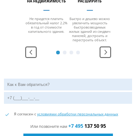
ПРОДУКЦИИ
НА НЕДВИЖИМОСТЬ
РАСШИРИТЬ
ПЕРЕН
возводимые
Не придется платить
Быстро и дешево можно
За счет мо
 здания из
обязательный налог 2.2%
увеличить мощность
конструкци
ич панелей
в год от стоимости
быстровозводимых
можно б
ерживают
капитального здания.
жилых зданий из сэндвич
разобра
юбой
панелей, достроить и
перенести н
ратурный
перестроить объект.
место без
ежим.
функцио
Я согласен с
условиями обработки персональных данных
+7 495
137 50 95
Или позвоните нам