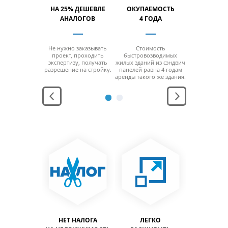
ТИМОСТЬ
НА 25% ДЕШЕВЛЕ
ОКУПАЕМОСТЬ
ВМЕСТИ
% БОЛЬШЕ
АНАЛОГОВ
4 ГОДА
НА 40% 
 отсутствия
Не нужно заказывать
Стоимость
За счет от
 минимальной
проект, проходить
быстровозводимых
колонн на м
ощади
экспертизу, получать
жилых зданий из сэндвич
площ
заполнить
разрешение на стройку.
панелей равна 4 годам
можно за
льный объем
аренды такого же здания.
максимальн
дания.
здани
АНЕНИЕ
НЕТ НАЛОГА
ЛЕГКО
ЛЕГ