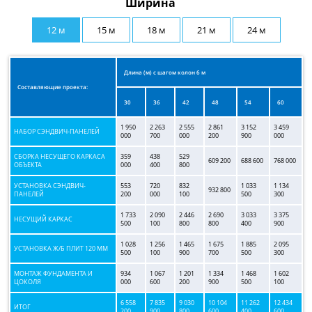
Ширина
12 м
15 м
18 м
21 м
24 м
Длина (м) с шагом колон 6 м
Составляющие проекта:
30
36
42
48
54
60
1 950
2 263
2 555
2 861
3 152
3 459
НАБОР СЭНДВИЧ-ПАНЕЛЕЙ
000
700
000
200
900
000
СБОРКА НЕСУЩЕГО КАРКАСА
359
438
529
609 200
688 600
768 000
ОБЪЕКТА
000
400
800
УСТАНОВКА СЭНДВИЧ-
553
720
832
1 033
1 134
932 800
ПАНЕЛЕЙ
200
000
100
500
300
1 733
2 090
2 446
2 690
3 033
3 375
НЕСУЩИЙ КАРКАС
500
100
800
800
400
900
1 028
1 256
1 465
1 675
1 885
2 095
УСТАНОВКА Ж/Б ПЛИТ 120 ММ
500
100
900
700
500
300
МОНТАЖ ФУНДАМЕНТА И
934
1 067
1 201
1 334
1 468
1 602
ЦОКОЛЯ
000
600
200
900
500
100
6 558
7 835
9 030
10 104
11 262
12 434
ИТОГ
200
900
800
600
400
600