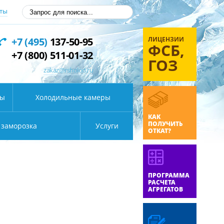
ты
ЛИЦЕНЗИИ
+7 (495)
137-50-95
ФСБ,
+7 (800) 511-01-32
ГОЗ
zakaz@rsholod.ru
ды
Холодильные камеры
КАК
ПОЛУЧИТЬ
 заморозка
Услуги
ОТКАТ?
ПРОГРАММА
РАСЧЕТА
АГРЕГАТОВ