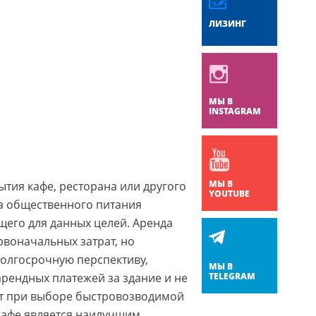
ЛИЗИНГ
МЫ В
INSTAGRAM
МЫ В
тия кафе, ресторана или другого
YOUTUBE
а общественного питания
щего для данных целей. Аренда
рвоначальных затрат, но
долгосрочную перспективу,
МЫ В
рендных платежей за здание и не
TELEGRAM
ат при выборе быстровозводимой
 кафе является наилучшим