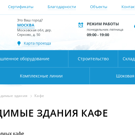
Сертификаты
Благодарности
Объекты
Контак
Это Ваш город?
РЕЖИМ РАБОТЫ
МОСКВА
понедельник-пятница
Московская обл, дер.
09:00 - 19:00
Серково, д. 50
Карта проезда
шленное оборудование
Строительство
Скла
Комплексные линии
Шоковая
одимые здания
Кафе
ДИМЫЕ ЗДАНИЯ КАФЕ
имых кафе