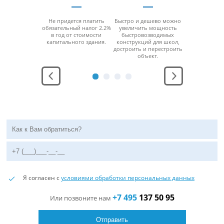
возводимые
Не придется платить
Быстро и дешево можно
За счет мо
рукции для
обязательный налог 2.2%
увеличить мощность
конструкци
ддерживают
в год от стоимости
быстровозводимых
можно б
юбой
капитального здания.
конструкций для школ,
разобра
ратурный
достроить и перестроить
перенести н
ежим.
объект.
место без
функцио
Я согласен с
условиями обработки персональных данных
+7 495
137 50 95
Или позвоните нам