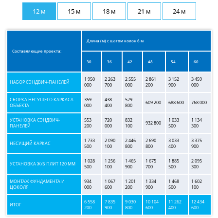
12 м
15 м
18 м
21 м
24 м
Длина (м) с шагом колон 6 м
Составляющие проекта:
30
36
42
48
54
60
1 950
2 263
2 555
2 861
3 152
3 459
НАБОР СЭНДВИЧ-ПАНЕЛЕЙ
000
700
000
200
900
000
СБОРКА НЕСУЩЕГО КАРКАСА
359
438
529
609 200
688 600
768 000
ОБЪЕКТА
000
400
800
УСТАНОВКА СЭНДВИЧ-
553
720
832
1 033
1 134
932 800
ПАНЕЛЕЙ
200
000
100
500
300
1 733
2 090
2 446
2 690
3 033
3 375
НЕСУЩИЙ КАРКАС
500
100
800
800
400
900
1 028
1 256
1 465
1 675
1 885
2 095
УСТАНОВКА Ж/Б ПЛИТ 120 ММ
500
100
900
700
500
300
МОНТАЖ ФУНДАМЕНТА И
934
1 067
1 201
1 334
1 468
1 602
ЦОКОЛЯ
000
600
200
900
500
100
6 558
7 835
9 030
10 104
11 262
12 434
ИТОГ
200
900
800
600
400
600