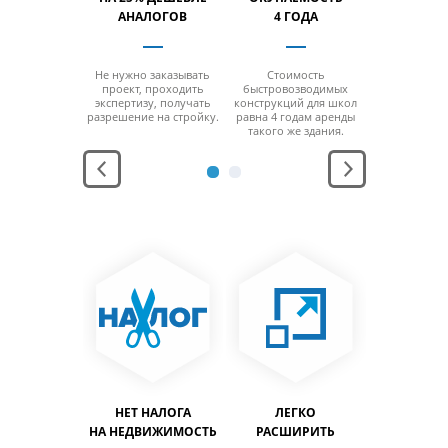
% БОЛЬШЕ
АНАЛОГОВ
4 ГОДА
НА 40% 
 отсутствия
Не нужно заказывать
Стоимость
За счет от
 минимальной
проект, проходить
быстровозводимых
колонн на м
ощади
экспертизу, получать
конструкций для школ
площ
заполнить
разрешение на стройку.
равна 4 годам аренды
можно за
льный объем
такого же здания.
максимальн
дания.
здани
АНЕНИЕ
НЕТ НАЛОГА
ЛЕГКО
ЛЕГ
ПРОДУКЦИИ
НА НЕДВИЖИМОСТЬ
РАСШИРИТЬ
ПЕРЕН