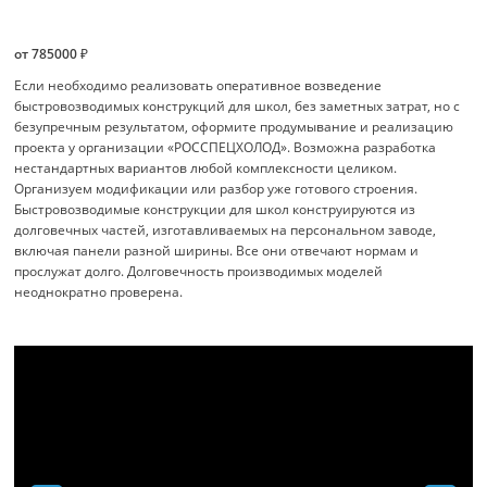
от 785000 ₽
Если необходимо реализовать оперативное возведение
быстровозводимых конструкций для школ, без заметных затрат, но с
безупречным результатом, оформите продумывание и реализацию
проекта у организации «РОССПЕЦХОЛОД». Возможна разработка
нестандартных вариантов любой комплексности целиком.
Организуем модификации или разбор уже готового строения.
Быстровозводимые конструкции для школ конструируются из
долговечных частей, изготавливаемых на персональном заводе,
включая панели разной ширины. Все они отвечают нормам и
прослужат долго. Долговечность производимых моделей
неоднократно проверена.