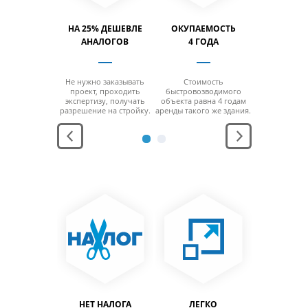
ТИМОСТЬ
НА 25% ДЕШЕВЛЕ
ОКУПАЕМОСТЬ
ВМЕСТИ
% БОЛЬШЕ
АНАЛОГОВ
4 ГОДА
НА 40% 
 отсутствия
Не нужно заказывать
Стоимость
За счет от
 минимальной
проект, проходить
быстровозводимого
колонн на м
ощади
экспертизу, получать
объекта равна 4 годам
площ
заполнить
разрешение на стройку.
аренды такого же здания.
можно за
льный объем
максимальн
дания.
здани
АНЕНИЕ
НЕТ НАЛОГА
ЛЕГКО
ЛЕГ