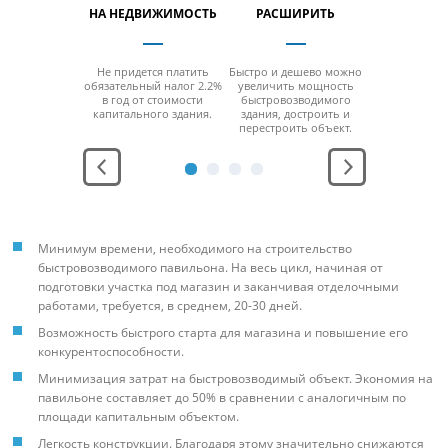
ПРОДУКЦИИ
НА НЕДВИЖИМОСТЬ
РАСШИРИТЬ
ПЕРЕН
возводимое
Не придется платить
Быстро и дешево можно
За счет мо
дание
обязательный налог 2.2%
увеличить мощность
конструкци
ерживает
в год от стоимости
быстровозводимого
можно б
юбой
капитального здания.
здания, достроить и
разобра
ратурный
перестроить объект.
перенести н
ежим.
место без
функцио
Минимум времени, необходимого на строительство
быстровозводимого павильона. На весь цикл, начиная от
подготовки участка под магазин и заканчивая отделочными
работами, требуется, в среднем, 20-30 дней.
Возможность быстрого старта для магазина и повышение его
конкурентоспособности.
Минимизация затрат на быстровозводимый объект. Экономия на
павильоне составляет до 50% в сравнении с аналогичным по
площади капитальным объектом.
Легкость конструкции. Благодаря этому значительно снижаются