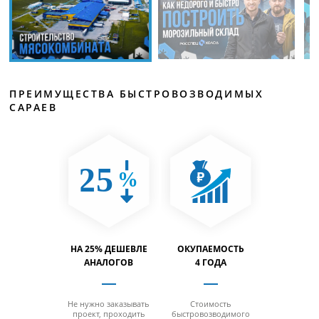
ПРЕИМУЩЕСТВА БЫСТРОВОЗВОДИМЫХ
САРАЕВ
ТИМОСТЬ
НА 25% ДЕШЕВЛЕ
ОКУПАЕМОСТЬ
ВМЕСТИ
% БОЛЬШЕ
АНАЛОГОВ
4 ГОДА
НА 40% 
 отсутствия
Не нужно заказывать
Стоимость
За счет от
 минимальной
проект, проходить
быстровозводимого
колонн на м