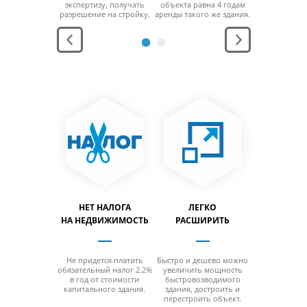
ощади
экспертизу, получать
объекта равна 4 годам
площ
заполнить
разрешение на стройку.
аренды такого же здания.
можно за
льный объем
максимальн
дания.
здани
АНЕНИЕ
НЕТ НАЛОГА
ЛЕГКО
ЛЕГ
ПРОДУКЦИИ
НА НЕДВИЖИМОСТЬ
РАСШИРИТЬ
ПЕРЕН
возводимое
Не придется платить
Быстро и дешево можно
За счет мо
дание
обязательный налог 2.2%
увеличить мощность
конструкци
ерживает
в год от стоимости
быстровозводимого
можно б
юбой
капитального здания.
здания, достроить и
разобра
ратурный
перестроить объект.
перенести н