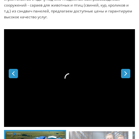
сооружений - сараев для животных и птиц (свиней, кур, кроликов и
т.д.) из сэндвич панелей, предлагаем доступные цены и гарантируем
высокое качество услуг.