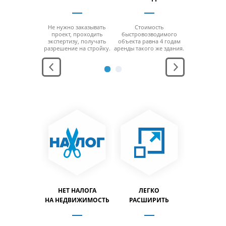
 отсутствия
Не нужно заказывать
Стоимость
За счет от
 минимальной
проект, проходить
быстровозводимого
колонн на м
ощади
экспертизу, получать
объекта равна 4 годам
площ
заполнить
разрешение на стройку.
аренды такого же здания.
можно за
льный объем
максимальн
дания.
здани
АНЕНИЕ
НЕТ НАЛОГА
ЛЕГКО
ЛЕГ
ПРОДУКЦИИ
НА НЕДВИЖИМОСТЬ
РАСШИРИТЬ
ПЕРЕН