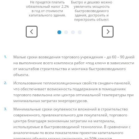
возводимое
Не придется платить
Быстро и дешево можно
За счет мо
дание
обязательный налог 2.2%
увеличить мощность
конструкци
ерживает
в год от стоимости
быстровозводимого
можно б
юбой
капитального здания.
здания, достроить и
разобра
ратурный
перестроить объект.
перенести н
ежим.
место без
функцио
Малые сроки возведения торгового учреждения – до 60 – 90 дней
на выполнение всего комплекса работ «под ключ» в зависимости
от масштабов строительства и монтажа быстровозводимого
объекта.
Использование теплоизоляционных свойств сэндвич-панелей,
что обеспечивает возможность поддержания в помещениях
торгового павильона или центра оптимальной температуры при
минимальных затратах энергоресурсов.
Минимальные сроки окупаемости вложений в строительство
современного, привлекательного для покупателей, торгового
центра благодаря экономным затратам на материалы,
используемые в быстровозводимой технологии. В сравнении с
аналогичным по всем показателям проектом капитального
торгового объекта можно сэкономить до 50% средств.