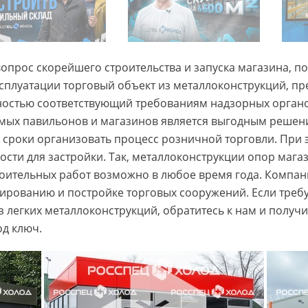
опрос скорейшего строительства и запуска магазина, поз
ксплуатации торговый объект из металлоконструкций, п
ностью соответствующий требованиям надзорных органо
имых павильонов и магазинов является выгодным реше
 сроки организовать процесс розничной торговли. При 
ти для застройки. Так, металлоконструкции опор магаз
троительных работ возможно в любое время года. Комп
тированию и постройке торговых сооружений. Если треб
з легких металлоконструкций, обратитесь к нам и получ
од ключ.