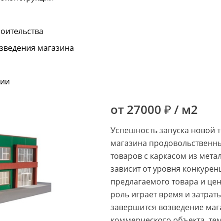
роительства
озведения магазина
нии
от 27000 ₽ / м2
Успешность запуска новой 
магазина продовольственн
товаров с каркасом из мета
зависит от уровня конкурен
предлагаемого товара и це
роль играет время и затрат
завершится возведение маг
коммерческого объекта, те