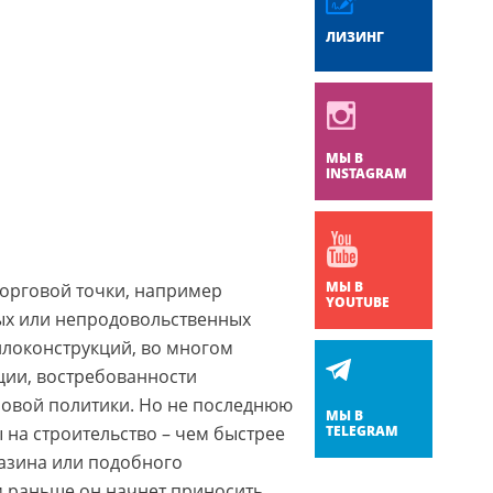
ЛИЗИНГ
МЫ В
INSTAGRAM
МЫ В
торговой точки, например
YOUTUBE
ых или непродовольственных
ллоконструкций, во многом
ции, востребованности
новой политики. Но не последнюю
МЫ В
ы на строительство – чем быстрее
TELEGRAM
азина или подобного
м раньше он начнет приносить