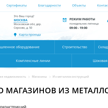
Сертификаты
Благодарности
Объекты
Контак
Это Ваш город?
РЕЖИМ РАБОТЫ
МОСКВА
понедельник-пятница
Московская обл, дер.
09:00 - 19:00
Серково, д. 50
Карта проезда
шленное оборудование
Строительство
Скла
Комплексные линии
Шоковая
ая недвижимость
Магазины
Из металлоконструкций
О МАГАЗИНОВ ИЗ МЕТАЛ
локонструкций