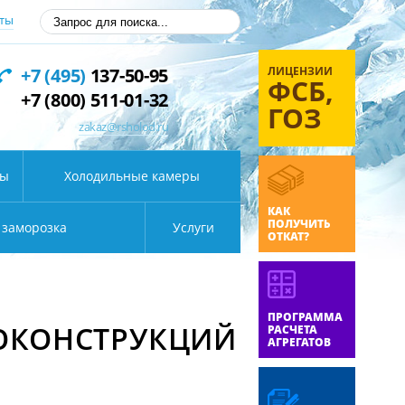
ты
ЛИЦЕНЗИИ
+7 (495)
137-50-95
ФСБ,
+7 (800) 511-01-32
ГОЗ
zakaz@rsholod.ru
ды
Холодильные камеры
КАК
ПОЛУЧИТЬ
 заморозка
Услуги
ОТКАТ?
ПРОГРАММА
ЛОКОНСТРУКЦИЙ
РАСЧЕТА
АГРЕГАТОВ