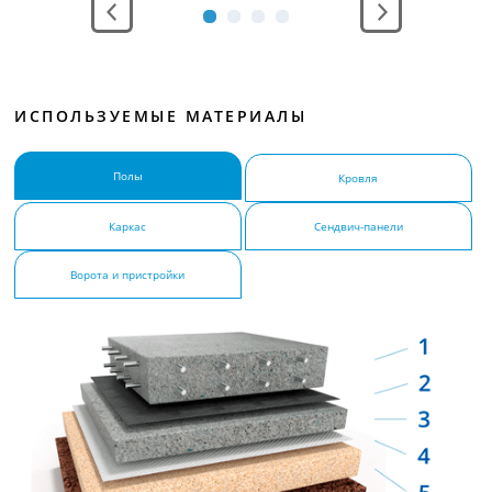
место без
функцио
ИСПОЛЬЗУЕМЫЕ МАТЕРИАЛЫ
Полы
Кровля
Каркас
Сендвич-панели
Ворота и пристройки