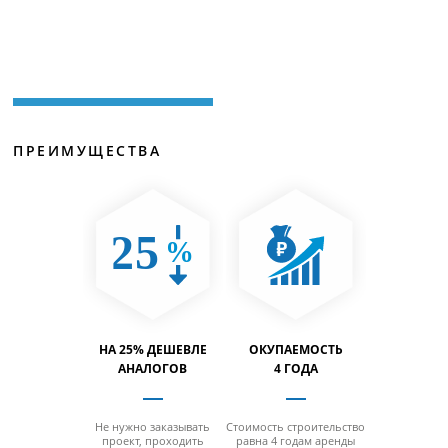
ПРЕИМУЩЕСТВА
ТИМОСТЬ
НА 25% ДЕШЕВЛЕ
ОКУПАЕМОСТЬ
ВМЕСТИ
% БОЛЬШЕ
АНАЛОГОВ
4 ГОДА
НА 40% 
 отсутствия
Не нужно заказывать
Стоимость строительство
За счет от
 минимальной
проект, проходить
равна 4 годам аренды
колонн на м