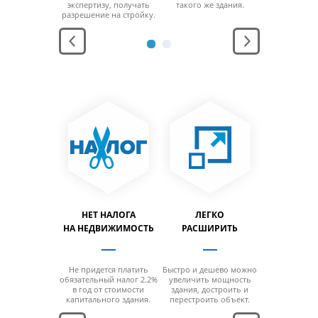
ощади
экспертизу, получать
такого же здания.
площ
заполнить
разрешение на стройку.
можно за
льный объем
максимальн
дания.
здани
АНЕНИЕ
НЕТ НАЛОГА
ЛЕГКО
ЛЕГ
ПРОДУКЦИИ
НА НЕДВИЖИМОСТЬ
РАСШИРИТЬ
ПЕРЕН
дания
Не придется платить
Быстро и дешево можно
За счет мо
ерживают
обязательный налог 2.2%
увеличить мощность
конструкци
юбой
в год от стоимости
здания, достроить и
можно б
ратурный
капитального здания.
перестроить объект.
разобра
ежим.
перенести н