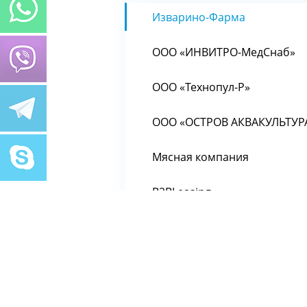
Изварино-Фарма
ООО «ИНВИТРО-МедСнаб»
ООО «Технопул-Р»
ООО «ОСТРОВ АКВАКУЛЬТУР
Мясная компания
B2BLeasing
ООО «Рош Диагностика Рус»
ООО «ТЕРМОТЕХ»
ООО «Виста»