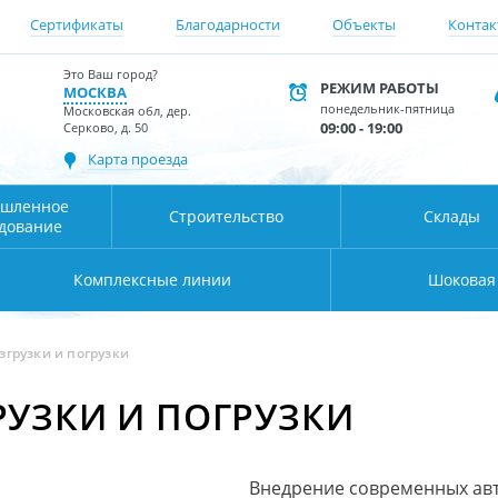
Сертификаты
Благодарности
Объекты
Контак
Это Ваш город?
РЕЖИМ РАБОТЫ
МОСКВА
понедельник-пятница
Московская обл, дер.
09:00 - 19:00
Серково, д. 50
Карта проезда
шленное
Строительство
Склады
дование
Комплексные линии
Шоковая
згрузки и погрузки
РУЗКИ И ПОГРУЗКИ
Внедрение современных ав