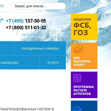
ты
ЛИЦЕНЗИИ
+7 (495)
137-50-95
ФСБ,
+7 (800) 511-01-32
ГОЗ
zakaz@rsholod.ru
Холодильные камеры
КАК
ПОЛУЧИТЬ
 заморозка
Услуги
ОТКАТ?
ПРОГРАММА
РАСЧЕТА
АГРЕГАТОВ
томатизированных систем в