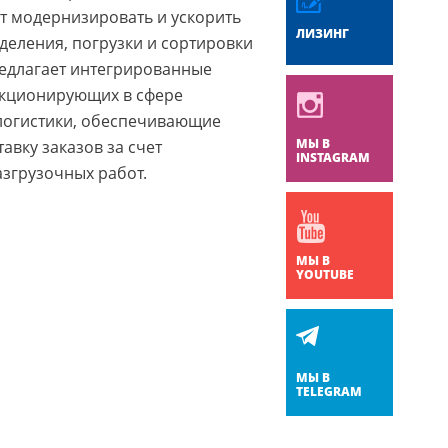
т модернизировать и ускорить
ЛИЗИНГ
деления, погрузки и сортировки
едлагает интегрированные
нкционирующих в сфере
 логистики, обеспечивающие
МЫ В
авку заказов за счет
INSTAGRAM
згрузочных работ.
МЫ В
YOUTUBE
МЫ В
TELEGRAM