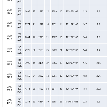
руб.
67
MGM
800
1697
15
1510
12
1309
10
105*65*106
113
1,2
110 S
руб.
70
MGM
800
2274
21
1972
16
1672
14
121*82*107
147
1,3
211 S
руб.
76
MGM
900
2664
26
2323
21
1887
16
121*82*107
148
1,6
212 S
руб.
97
MGM
700
2971
30
2633
25
2289
21
121*82*107
148
1,9
213 S
руб.
110
MGM
350
3996
45
3481
37
2964
30
126*96*107
176
2,05
315 S
руб.
121
MGM
400
4455
51
3922
44
3354
36
126*96*107
183
2,26
320 S
руб.
136
MGM
450
4713
69
4123
58
3517
48
126*96*107
184
2,32
330 S
руб.
184
MGM
730
7274
93
6334
79
5385
65
150*115*115
228
3,6
425
S
руб.