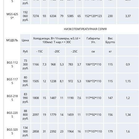
S
руб.
192
MGS 425
060
7274
93
6334
79
5385
65
152*120*123
230
3,37
S*
руб.
НИЗКОТЕМПРЕАТУРНАЯ СЕРИЯ
Холод.мощн, Вт / V камеры, м3, (d =
Габариты
Вес
МОДЕЛЬ
Цена
100мм) Т нар.= + 30С
Уп.
Брутто
Руб
- 15C
-20C
- 25C
см
кг
73
BGS 112
300
1166
7,3
968
5,3
783
3,7
106*72*110
115
0,9
S
руб.
80
BGS 117
900
1505
12
1238
8,1
972
5,3
106*72*110
115
1,15
S
руб.
83
BGS 218
990
1808
15
1487
11
1190
7,6
117*92*110
147
1,2
S
руб.
88
BGS 220
800
2097
19
1779
14
1459
11
117*92*110
156
1,34
S
руб.
134
BGS 320
900
2858
31
2392
23
1964
16
117*107*110
179
1,6
S
руб.