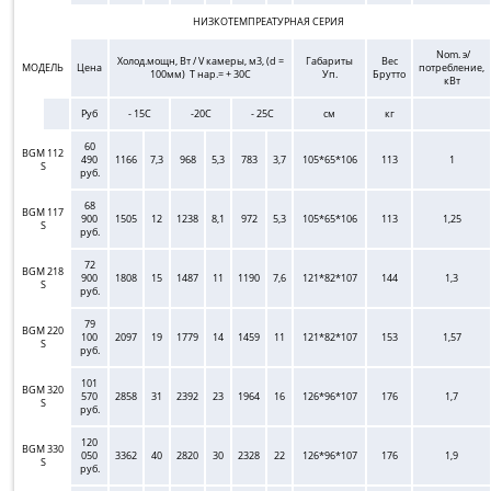
НИЗКОТЕМПРЕАТУРНАЯ СЕРИЯ
Nom. э/
Холод.мощн, Вт / V камеры, м3, (d =
Габариты
Вес
МОДЕЛЬ
Цена
потребление,
100мм) Т нар.= + 30С
Уп.
Брутто
кВт
Руб
- 15C
-20C
- 25C
см
кг
60
BGM 112
490
1166
7,3
968
5,3
783
3,7
105*65*106
113
1
S
руб.
68
BGM 117
900
1505
12
1238
8,1
972
5,3
105*65*106
113
1,25
S
руб.
72
BGM 218
900
1808
15
1487
11
1190
7,6
121*82*107
144
1,3
S
руб.
79
BGM 220
100
2097
19
1779
14
1459
11
121*82*107
153
1,57
S
руб.
101
BGM 320
570
2858
31
2392
23
1964
16
126*96*107
176
1,7
S
руб.
120
BGM 330
050
3362
40
2820
30
2328
22
126*96*107
176
1,9
S
руб.