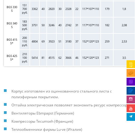
151
BGS 330
700
3362
40
2820
30
2328
22
117*107*110
179
1,8
S
руб.
183
BGS 340
500
3751
50
3246
40
2742
31
117*107*110
182
2,08
S
руб.
200
BGS 415
110
4804
69
3923
51
3180
37
152*120*123
259
2,53
S*
руб.
210
BGS 425
100
5414
81
4515
62
3666
46
152*120*123
271
3,5
S*
руб.
Корпус изготовлен из оцинкованного стального листа с
полиэфирным покрытием.
Оттайка электрическая позволяет экономить ресурс компрессора.
Вентиляторы Ebmpapst (Германия)
Компрессоры Tecumseh (Франция)
Теплообменники фирмы Lu-ve (Италия)