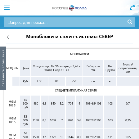
Моноблоки и сплит-системы СЕВЕР
МОНОБЛОКИ
Nom. э/
Холод.мощн, Вт / V камеры, м3, (d =
Габариты
Вес
МОДЕЛЬ
Цена
потребление,
80мм) Т нар.= + 30С
Уп.
Брутто
кВт
Руб
+ 5C
0C
- 5C
см
кг
СРЕДНЕТЕМПЕРАТУНАЯ СЕРИЯ
45
MGM
300
980
6,5
840
5,2
704
4
105*65*106
103
0,7
103 S
руб.
53
MGM
900
1188
8,6
1032
7
870
5,6
105*65*106
103
0,75
105 S
руб.
56
MGM
500
1500
12
1323
10
1144
8,1
105*65*106
111
1,05
107 S