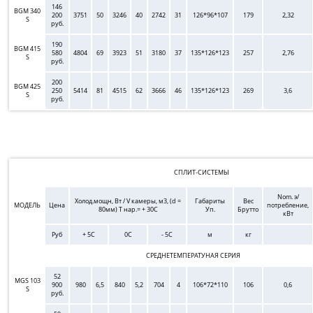
146
BGM 340
200
3751
50
3246
40
2742
31
126*96*107
179
2,32
S
руб.
190
BGM 415
580
4804
69
3923
51
3180
37
135*126*123
257
2,76
S
руб.
200
BGM 425
250
5414
81
4515
62
3666
46
135*126*123
269
3,6
S
руб.
СПЛИТ-СИСТЕМЫ
Nom. э/
Холод.мощн, Вт / V камеры, м3, (d =
Габариты
Вес
МОДЕЛЬ
Цена
потребление,
80мм) Т нар.= + 30С
Уп.
Брутто
кВт
Руб
+ 5C
0C
- 5C
м
кг
СРЕДНЕТЕМПЕРАТУНАЯ СЕРИЯ
52
MGS 103
900
980
6,5
840
5,2
704
4
106*72*110
106
0,6
S
руб.