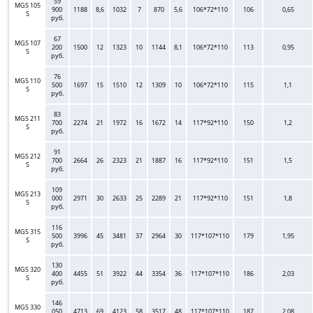
59
MGS 105
900
1188
8,6
1032
7
870
5,6
106*72*110
106
0,65
S
руб.
67
MGS 107
200
1500
12
1323
10
1144
8,1
106*72*110
113
0,95
S
руб.
76
MGS 110
500
1697
15
1510
12
1309
10
106*72*110
115
1,1
S
руб.
83
MGS 211
700
2274
21
1972
16
1672
14
117*92*110
150
1,2
S
руб.
91
MGS 212
700
2664
26
2323
21
1887
16
117*92*110
151
1,5
S
руб.
109
MGS 213
000
2971
30
2633
25
2289
21
117*92*110
151
1,8
S
руб.
116
MGS 315
500
3996
45
3481
37
2964
30
117*107*110
179
1,95
S
руб.
130
MGS 320
400
4455
51
3922
44
3354
36
117*107*110
186
2,03
S
руб.
146
MGS 330
050
4713
69
4123
58
3517
48
117*107*110
187
2,08