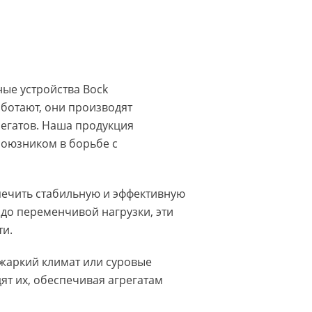
ые устройства Bock
аботают, они производят
регатов. Наша продукция
союзником в борьбе с
печить стабильную и эффективную
 до переменчивой нагрузки, эти
ти.
 жаркий климат или суровые
ят их, обеспечивая агрегатам