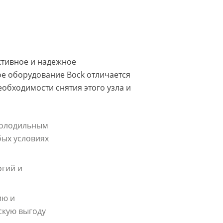
тивное и надежное
е оборудование Bock отличается
обходимости снятия этого узла и
холодильным
бых условиях
огий и
ию и
скую выгоду