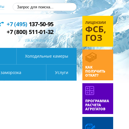
ты
ЛИЦЕНЗИИ
+7 (495)
137-50-95
ФСБ,
+7 (800) 511-01-32
ГОЗ
zakaz@rsholod.ru
Холодильные камеры
КАК
ПОЛУЧИТЬ
 заморозка
Услуги
ОТКАТ?
ПРОГРАММА
РАСЧЕТА
АГРЕГАТОВ