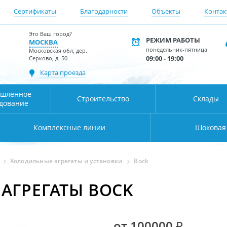
Сертификаты
Благодарности
Объекты
Контак
Это Ваш город?
РЕЖИМ РАБОТЫ
МОСКВА
понедельник-пятница
Московская обл, дер.
09:00 - 19:00
Серково, д. 50
Карта проезда
шленное
Строительство
Склады
дование
Комплексные линии
Шоковая
Холодильные агрегаты и установки
Bock
АГРЕГАТЫ BOCK
от 100000 ₽