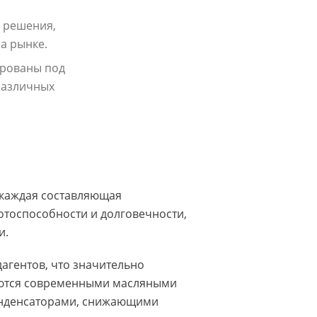
 решения,
а рынке.
ированы под
различных
, каждая составляющая
отоспособности и долговечности,
и.
агентов, что значительно
аются современными масляными
онденсаторами, снижающими