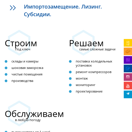
Импортозамещение. Лизинг.
Субсидии.
Строим
Решаем
Под ключ
самые сложные задачи
склады и камеры
поставка холодильных
установок
шоковая заморозка
ремонт компрессоров
чистые помещения
монтаж
производства
мониторинг
проектирование
Обслуживаем
в любую погоду
выезд мастера от 1 часа!