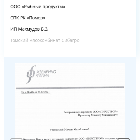
ООО «Рыбные продукты»
СПК РК «Помор»
ИП Махмудов Б.З.
Томский мясокомбинат Сибагро