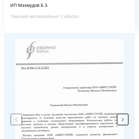
ИП Махмудов Б.З.
Томский мясокомбинат Сибагро