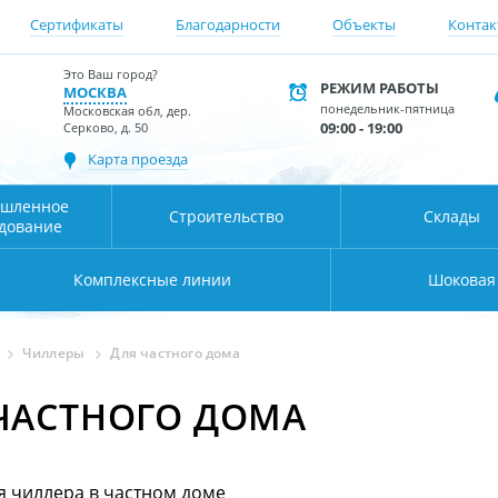
Сертификаты
Благодарности
Объекты
Контак
Это Ваш город?
РЕЖИМ РАБОТЫ
МОСКВА
понедельник-пятница
Московская обл, дер.
09:00 - 19:00
Серково, д. 50
Карта проезда
шленное
Строительство
Склады
дование
Комплексные линии
Шоковая
Чиллеры
Для частного дома
ЧАСТНОГО ДОМА
 чиллера в частном доме