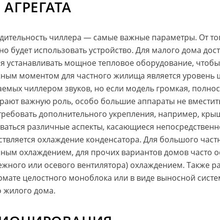
 АГРЕГАТА
ительность чиллера — самые важные параметры. От того,
но будет использовать устройство. Для малого дома дос
 устанавливать мощное тепловое оборудование, чтобы 
ным моментом для частного жилища является уровень 
мых чиллером звуков, но если модель громкая, полност
грают важную роль, особо большие аппараты не вместит
ребовать дополнительного укрепления, например, крыши
оваться различные аспекты, касающиеся непосредственн
твляется охлаждение конденсатора. Для большого част
яным охлаждением, для прочих вариантов домов часто о
ного или осевого вентилятора) охлаждением. Также ра
рмате целостного моноблока или в виде выносной систе
 жилого дома.