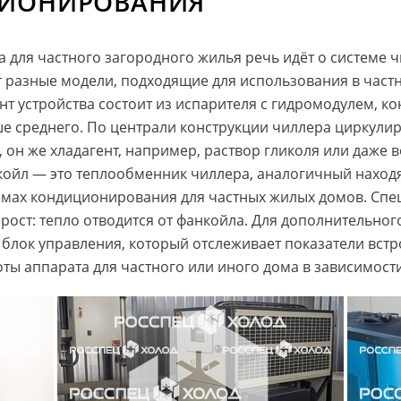
ЦИОНИРОВАНИЯ
 для частного загородного жилья речь идёт о системе 
т разные модели, подходящие для использования в част
т устройства состоит из испарителя с гидромодулем, ко
 среднего. По централи конструкции чиллера циркулиру
он же хладагент, например, раствор гликоля или даже 
койл — это теплообменник чиллера, аналогичный наход
темах кондиционирования для частных жилых домов. Спе
 прост: тепло отводится от фанкойла. Для дополнительно
блок управления, который отслеживает показатели встр
ты аппарата для частного или иного дома в зависимости