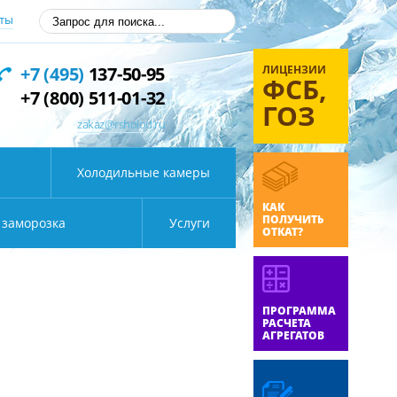
ты
ЛИЦЕНЗИИ
+7 (495)
137-50-95
ФСБ,
+7 (800) 511-01-32
ГОЗ
zakaz@rsholod.ru
Холодильные камеры
КАК
ПОЛУЧИТЬ
 заморозка
Услуги
ОТКАТ?
ПРОГРАММА
РАСЧЕТА
АГРЕГАТОВ