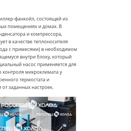
чиллер-фанкойл, состоящей из
ных помещениях и домах. В
нденсатора и компрессора,
ет в качестве теплоносителя
вода с примесями) в необходимом
ящемуся внутри блоку, который
циальный насос применяется для
го контроля микроклимата у
оенного термостата и
 от заданных настроек.