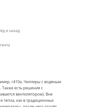
ёд и назад
гента
ример, r410a. Чиллеры с водяным
. Также есть решения с
ивается вентилятором). Вне
 тепла, как в традиционных
емпературы, после чего отдаёт