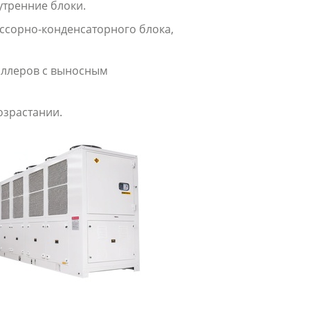
утренние блоки.
ессорно-конденсаторного блока,
иллеров с выносным
озрастании.