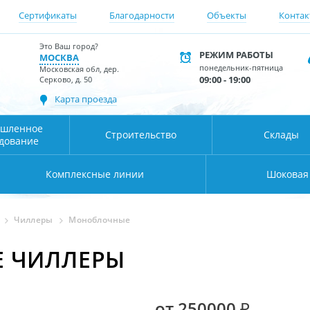
Сертификаты
Благодарности
Объекты
Контак
Это Ваш город?
РЕЖИМ РАБОТЫ
МОСКВА
понедельник-пятница
Московская обл, дер.
09:00 - 19:00
Серково, д. 50
Карта проезда
шленное
Строительство
Склады
дование
Комплексные линии
Шоковая
Чиллеры
Моноблочные
 ЧИЛЛЕРЫ
от 250000 ₽