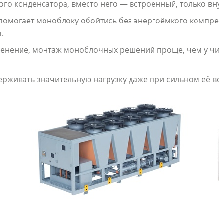
ого конденсатора, вместо него — встроенный, только вн
е помогает моноблоку обойтись без энергоёмкого компр
.
енение, монтаж моноблочных решений проще, чем у ч
рживать значительную нагрузку даже при сильном её в