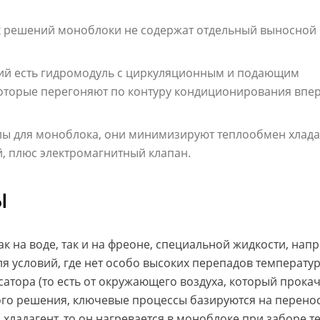
х решений моноблоки не содержат отдельный выносной
ий есть гидромодуль с циркуляционным и подающим
оторые перегоняют по контуру кондиционирования впер
лы для моноблока, они минимизируют теплообмен хлада
, плюс электромагнитный клапан.
Ы
к на воде, так и на фреоне, специальной жидкости, нап
 условий, где нет особо высоких перепадов температур
тора (то есть от окружающего воздуха, который прокач
го решения, ключевые процессы базируются на переносе
 хладагент, то он нагревается в моноблоке при заборе т