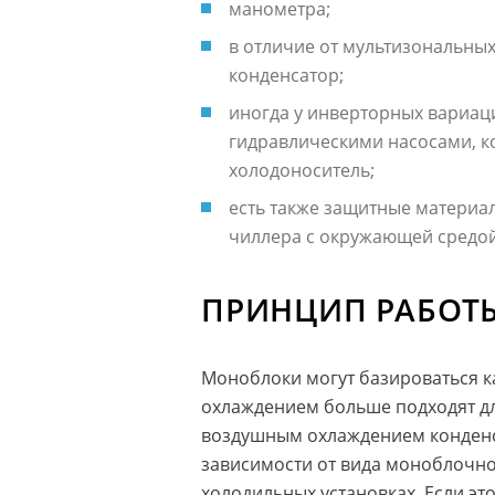
манометра;
в отличие от мультизональны
конденсатор;
иногда у инверторных вариац
гидравлическими насосами, к
холодоноситель;
есть также защитные материа
чиллера с окружающей средой
ПРИНЦИП РАБОТ
Моноблоки могут базироваться ка
охлаждением больше подходят для
воздушным охлаждением конденса
зависимости от вида моноблочно
холодильных установках. Если это