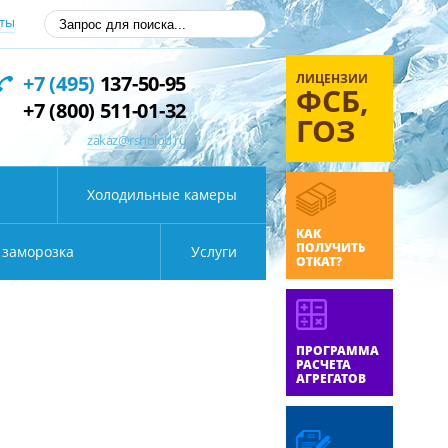
ты
ЛИЦЕНЗИИ
+7 (495)
137-50-95
ФСБ,
+7 (800) 511-01-32
ГОЗ
zakaz@rsholod.ru
Холодильные камеры
КАК
ПОЛУЧИТЬ
 заморозка
Услуги
ОТКАТ?
ПРОГРАММА
РАСЧЕТА
АГРЕГАТОВ