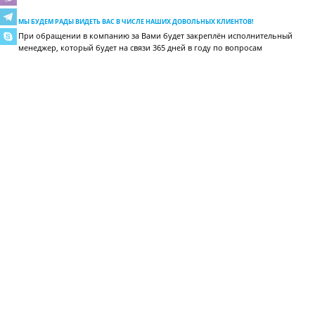
МЫ БУДЕМ РАДЫ ВИДЕТЬ ВАС В ЧИСЛЕ НАШИХ ДОВОЛЬНЫХ КЛИЕНТОВ!
При обращении в компанию за Вами будет закреплён исполнительный
менеджер, который будет на связи 365 дней в году по вопросам
отгрузки, поставки, сервиса, расчёта холодильных систем и других.
ВИДЕОГАЛЕРЕЯ
МЫ В INSTAGRAM
Смотрите примеры наших работ и подписывайтесь на обновления!