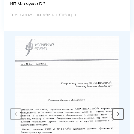
ИП Махмудов Б.З.
Томский мясокомбинат Сибагро