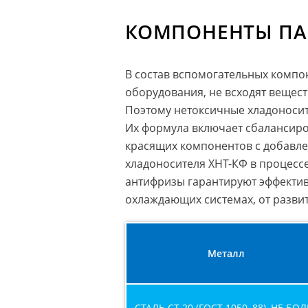
КОМПОНЕНТЫ ПА
В состав вспомогательных комп
оборудования, не всходят вещест
Поэтому нетоксичные хладоносит
Их формула включает сбалансир
красящих компонентов с добавле
хладоносителя ХНТ-КФ в процесс
антифризы гарантируют эффектив
охлаждающих системах, от разви
Металл
СТАЛЬ СТ 20 (ГОСТ 1050–88), НЕ БОЛ