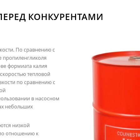
ПЕРЕД КОНКУРЕНТАМИ
ости. По сравнению с
е пропиленгликоля
ове формиата калия
 скоростью тепловой
зкости по сравнению с
кой
пользовании в насосном
ах небольших
ются низкой
по отношению к