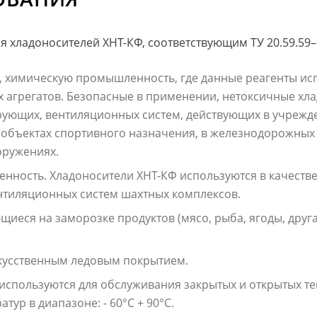
хладоносителей ХНТ-КФ, соответствующим ТУ 20.59.59–0
 химическую промышленность, где данные реагенты исп
агрегатов. Безопасные в применении, нетоксичные хла
ующих, вентиляционных систем, действующих в учрежд
объектах спортивного назначения, в железнодорожных 
оружениях.
ость. Хладоносители ХНТ-КФ используются в качестве
тиляционных систем шахтных комплексов.
иеся на заморозке продуктов (мясо, рыба, ягоды, друг
кусственным ледовым покрытием.
 используются для обслуживания закрытых и открытых т
ур в диапазоне: - 60°С + 90°С.