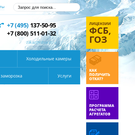
ты
ЛИЦЕНЗИИ
+7 (495)
137-50-95
ФСБ,
+7 (800) 511-01-32
ГОЗ
zakaz@rsholod.ru
Холодильные камеры
КАК
ПОЛУЧИТЬ
 заморозка
Услуги
ОТКАТ?
ПРОГРАММА
РАСЧЕТА
АГРЕГАТОВ