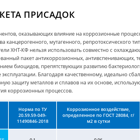
КЕТА ПРИСАДОК
онентов, оказывающих влияние на коррозионные процес
ва канцерогенного, мутагенного, репротоксического тип
ели ХНТ-КФ нельзя использовать совместно с охлаждаю
ованный пакет антикоррозионных, антивспенивающих, 
нием биоцидов, препятствующих развитию бактериолог
е эксплуатации. Благодаря качественному, идеально сб
ную защиту металлов и сплавов на их основе, использу
тия коррозионных процессов.
Норма по ТУ
Коррозионное воздействие,
20.59.59-049-
определенное по ГОСТ 28084, г/
11490846-2018
м2 в сутки
ЕЕ
0,1
0,06