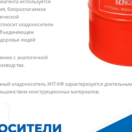
еагента используется
ия, биоразлагаемое
гической
 относит хладоносители
, объединяющем
здоровья людей
нению с аналогичной
изводства.
ный хладоноситель ХНТ-КФ характеризуется длительны
большинством конструкционных материалов.