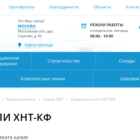
Сертификаты
Благодарности
Объекты
Контак
Это Ваш город?
РЕЖИМ РАБОТЫ
МОСКВА
понедельник-пятница
Московская обл, дер.
09:00 - 19:00
Серково, д. 50
Карта проезда
шленное
Строительство
Склады
дование
Комплексные линии
Шоковая
Хладоносители
Серия ХНТ
Хладоносители ХНТ-КФ
И ХНТ-КФ
миата калия