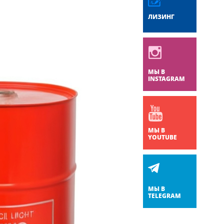
ЛИЗИНГ
МЫ В
INSTAGRAM
МЫ В
YOUTUBE
МЫ В
TELEGRAM