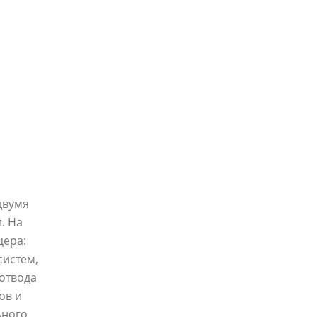
двумя
. На
цера:
систем,
 отвода
ов и
ьного