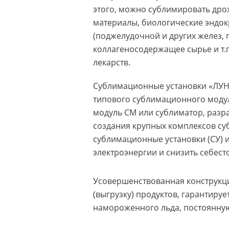
этого, можно сублимировать др
материалы, биологические эндо
(поджелудочной и других желез, 
коллагеносодержащее сырье и т.п
лекарств.
Сублимационные установки «ЛУН
типового сублимационного моду
модуль СМ или сублиматор, разр
создания крупных комплексов с
сублимационные установки (СУ) и
электроэнергии и снизить себес
Усовершенствованная конструкц
(выгрузку) продуктов, гарантиру
намороженного льда, постоянную