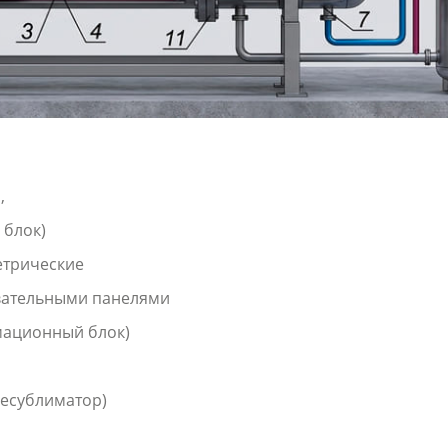
,
 блок)
етрические
евательными панелями
мационный блок)
десублиматор)