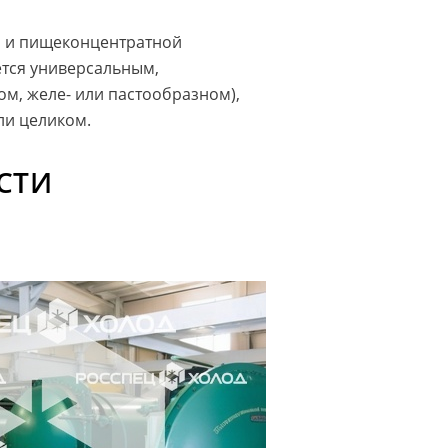
й и пищеконцентратной
тся универсальным,
м, желе- или пастообразном),
ли целиком.
СТИ