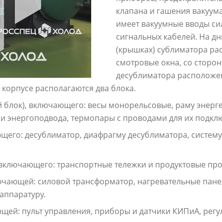
клапана и гашения вакуума
имеет вакуумные вводы си
сигнальных кабелей. На д
(крышках) сублиматора р
смотровые окна, со сторо
десублиматора расположен
 корпусе располагаются два блока.
 блок), включающего: весы монорельсовые, раму энерг
ли энергоподвода, термопары с проводами для их подкл
щего: десублиматор, диафрагму десублиматора, систем
 включающего: транспортные тележки и продуктовые про
ючающей: силовой трансформатор, нагревательные пане
аппаратуру.
щей: пульт управления, приборы и датчики КИПиА, рег