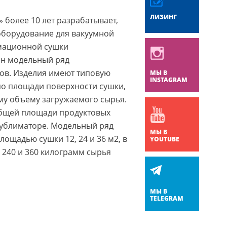
ЛИЗИНГ
более 10 лет разрабатывает,
оборудование для вакуумной
мационной сушки
ан модельный ряд
в. Изделия имеют типовую
МЫ В
INSTAGRAM
по площади поверхности сушки,
ому объему загружаемого сырья.
общей площади продуктовых
сублиматоре. Модельный ряд
МЫ В
лощадью сушки 12, 24 и 36 м2, в
YOUTUBE
, 240 и 360 килограмм сырья
МЫ В
TELEGRAM