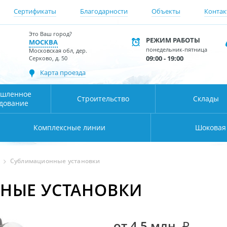
Сертификаты
Благодарности
Объекты
Контак
Это Ваш город?
РЕЖИМ РАБОТЫ
МОСКВА
понедельник-пятница
Московская обл, дер.
09:00 - 19:00
Серково, д. 50
Карта проезда
шленное
Строительство
Склады
дование
Комплексные линии
Шоковая
Сублимационные установки
НЫЕ УСТАНОВКИ
от 4,5 млн. ₽