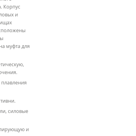
. Корпус
ловых и
нищах
асположены
ны
а муфта для
етическую,
ючения.
у плавления
тивни.
ли, силовые
улирующую и