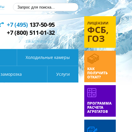
ты
ЛИЦЕНЗИИ
+7 (495)
137-50-95
ФСБ,
+7 (800) 511-01-32
ГОЗ
zakaz@rsholod.ru
Холодильные камеры
КАК
ПОЛУЧИТЬ
 заморозка
Услуги
ОТКАТ?
ПРОГРАММА
РАСЧЕТА
АГРЕГАТОВ