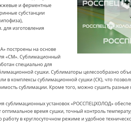
ожжевые и ферментные
кринные субстанции
гипофиза),
. для изготовления
А» построены на основе
ля «СМ». Сублимационный
аботан специально для
ублимационной сушки. Сублиматоры целесообразно объ
ли в комплексы сублимационной сушки (СК), что позвол
тоимость сублимации. Кроме того, можно сушить разные
ия сублимационных установок «РОССПЕЦХОЛОД» обеспеч
ет оптимальное время сушки, точный контроль температ
 работу в круглосуточном режиме и удобное техническ