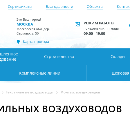
Сертификаты
Благодарности
Объекты
Контак
Это Ваш город?
РЕЖИМ РАБОТЫ
МОСКВА
понедельник-пятница
Московская обл, дер.
09:00 - 19:00
Серково, д. 50
Карта проезда
шленное
Строительство
Склады
дование
Комплексные линии
Шоковая
Текстильные воздуховоды
Монтаж воздуховодов
ИЛЬНЫХ ВОЗДУХОВОДОВ