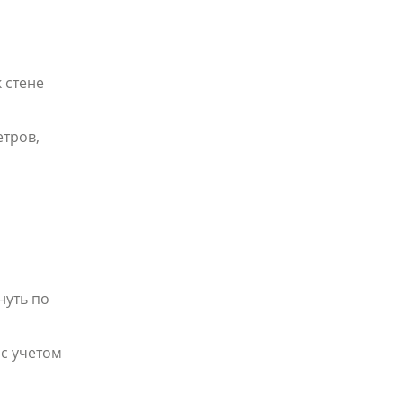
 стене
етров,
нуть по
с учетом