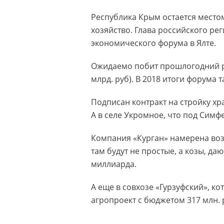
Республика Крым остается местом
хозяйство. Глава российского ре
экономического форума в Ялте.
Ожидаемо побит прошлогодний ре
млрд. руб). В 2018 итоги форума т
Подписан контракт на стройку х
А в селе Укромное, что под Симф
Компания «Курган» намерена воз
там будут не простые, а козы, д
миллиарда.
А еще в совхозе «Гурзуфский», 
агропроект с бюджетом 317 млн. 