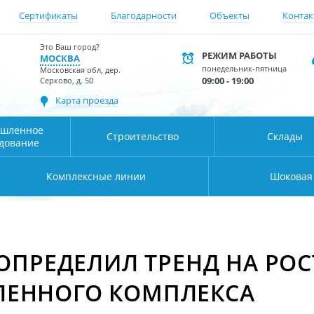
Сертификаты
Благодарности
Объекты
Контак
Это Ваш город?
РЕЖИМ РАБОТЫ
МОСКВА
понедельник-пятница
Московская обл, дер.
09:00 - 19:00
Серково, д. 50
Карта проезда
шленное
Строительство
Склады
дование
Комплексные линии
Шоковая
ОПРЕДЕЛИЛ ТРЕНД НА РОС
ЕННОГО КОМПЛЕКСА