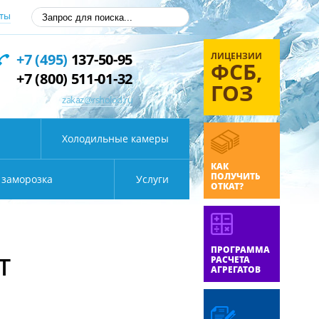
ты
ЛИЦЕНЗИИ
+7 (495)
137-50-95
ФСБ,
+7 (800) 511-01-32
ГОЗ
zakaz@rsholod.ru
Холодильные камеры
КАК
ПОЛУЧИТЬ
 заморозка
Услуги
ОТКАТ?
ПРОГРАММА
Т
РАСЧЕТА
АГРЕГАТОВ