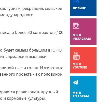
как туризм, рекреация, сельское
ЛИЗИНГ
го международного
исали более 30 контрактов (100
МЫ В
INSTAGRAM
Оно будет самым большим в ЮФО.
ить ярмарки и выставки.
МЫ В
овиной тысяч голов. И животные
YOUTUBE
анного проекта - 4 с половиной
бираются реализовать крупный
МЫ В
TELEGRAM
во и кормовые культуры.