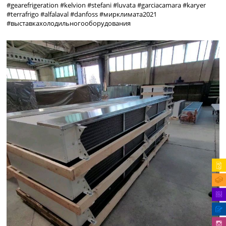
#gearefrigeration #kelvion #stefani #luvata #garciacamara #karyer
#terrafrigo #alfalaval #danfoss #мирклимата2021
#выставкахолодильногооборудования