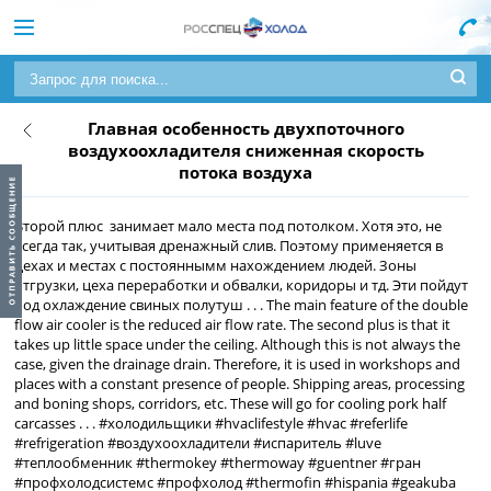
Главная особенность двухпоточного
воздухоохладителя сниженная скорость
потока воздуха
Второй плюс занимает мало места под потолком. Хотя это, не
всегда так, учитывая дренажный слив.
Поэтому применяется в
цехах и местах с постояннымм нахождением людей. Зоны
отгрузки, цеха переработки и обвалки, коридоры и тд.
Эти пойдут
под охлаждение свиных полутуш
.
.
.
The main feature of the double
flow air cooler is the reduced air flow rate. The second plus is that it
takes up little space under the ceiling. Although this is not always the
case, given the drainage drain.
Therefore, it is used in workshops and
places with a constant presence of people. Shipping areas, processing
and boning shops, corridors, etc.
These will go for cooling pork half
carcasses
.
.
.
#холодильщики #hvaclifestyle #hvac #referlife
#refrigeration #воздухоохладители #испаритель #luve
#теплообменник #thermokey #thermoway #guentner #гран
#профхолодсистемс #профхолод #thermofin #hispania #geakuba