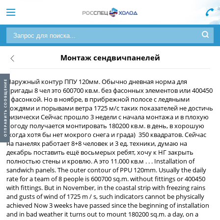
Монтаж сендвичпанелей
Наружный контур ППУ 120мм. Обычно дневная норма для
бригады 8 чел это 600700 кв.м. без фасонных элементов или 400450
с фасонкой. Но в ноябре, в прибрежной полосе с ледяными
дождями и порывами ветра 1725 м/с таких показателей не достичь
физически
Сейчас прошло 3 недели с начала монтажа и в плохую
погоду получается монтировать 180200 кв.м. в день, в хорошую
(когда хотя бы нет мокрого снега и града) 350 квадратов. Сейчас
на панелях работает 8+8 человек и 3 ед. техники, думаю на
декабрь поставить ещё восьмерых ребят, хочу к НГ закрыть
полностью стены и кровлю. А это 11.000 кв.м
.
.
.
Installation of
sandwich panels. The outer contour of PPU 120mm. Usually the daily
rate for a team of 8 people is 600700 sq.m. without fittings or 400450
with fittings. But in November, in the coastal strip with freezing rains
and gusts of wind of 1725 m / s, such indicators cannot be physically
achieved
Now 3 weeks have passed since the beginning of installation
and in bad weather it turns out to mount 180200 sq.m. a day, on a