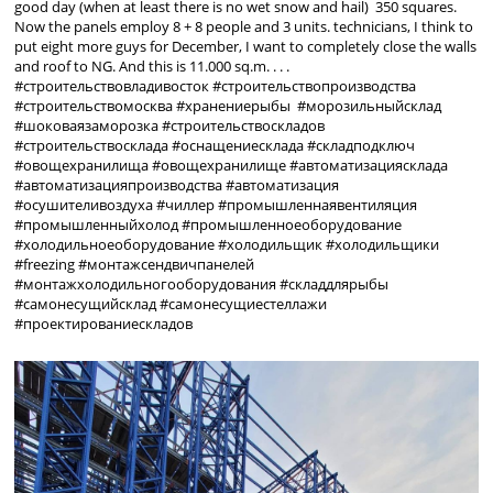
good day (when at least there is no wet snow and hail) 350 squares.
Now the panels employ 8 + 8 people and 3 units. technicians, I think to
put eight more guys for December, I want to completely close the walls
and roof to NG. And this is 11.000 sq.m.
.
.
.
#строительствовладивосток #строительствопроизводства
#строительствомосква #хранениерыбы #морозильныйсклад
#шоковаязаморозка #строительствоскладов
#строительствосклада #оснащениесклада #складподключ
#овощехранилища #овощехранилище #автоматизациясклада
#автоматизацияпроизводства #автоматизация
#осушителивоздуха #чиллер #промышленнаявентиляция
#промышленныйхолод #промышленноеоборудование
#холодильноеоборудование #холодильщик #холодильщики
#freezing #монтажсендвичпанелей
#монтажхолодильногооборудования #складдлярыбы
#самонесущийсклад #самонесущиестеллажи
#проектированиескладов