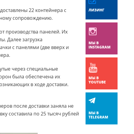
 доставлены 22 контейнера с
ЛИЗИНГ
льному сопровождению.
от производства панелей. Их
ы. Далее загрузка
МЫ В
ачки с панелями (две вверх и
INSTAGRAM
нера.
утые через специальные
торон была обеспечена их
МЫ В
YOUTUBE
озникающих в ходе доставки.
еров после доставки заняла не
вку составила по 25 тысяч рублей
МЫ В
TELEGRAM