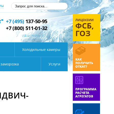
ты
ЛИЦЕНЗИИ
+7 (495)
137-50-95
ФСБ,
+7 (800) 511-01-32
ГОЗ
zakaz@rsholod.ru
Холодильные камеры
КАК
ПОЛУЧИТЬ
 заморозка
Услуги
ОТКАТ?
ПРОГРАММА
НДВИЧ-
РАСЧЕТА
АГРЕГАТОВ