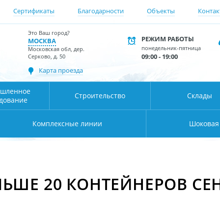
Сертификаты
Благодарности
Объекты
Контак
Это Ваш город?
РЕЖИМ РАБОТЫ
МОСКВА
понедельник-пятница
Московская обл, дер.
09:00 - 19:00
Серково, д. 50
Карта проезда
шленное
Строительство
Склады
дование
Комплексные линии
Шоковая
ЬШЕ 20 КОНТЕЙНЕРОВ СЕ