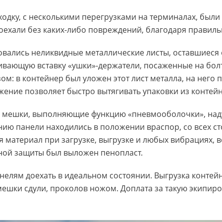
ходку, с несколькими перегрузками на терминалах, были
доехали без каких-либо повреждений, благодаря прави
овались неликвидные металлические листы, оставшиеся 
ивающую вставку «ушки»-держатели, посаженные на болт
: в контейнер был уложен этот лист металла, на него п
ожение позволяет быстро вытягивать упаковки из контей
мешки, выполняющие функцию «пневмооболочки», над
нию панели находились в положении враспор, со всех с
материал при загрузке, выгрузке и любых вибрациях, в
ной защиты был выложен пенопласт.
елям доехать в идеальном состоянии. Выгрузка контейн
 мешки сдули, проколов ножом. Доплата за такую экипиро